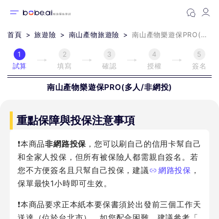
首頁
旅遊險
南山產物旅遊險
南山產物樂遊保PRO(多人/非網投)
1
2
3
4
5
試算
填寫
確認
授權
簽名
南山產物
樂遊保PRO(多人/非網投)
重點保障與投保注意事項
❗本商品
非網路投保
，您可以刷自己的信用卡幫自己
和全家人投保，但所有被保險人都需親自簽名。若
您不方便簽名且只幫自己投保，建議
網路投保
，
保單最快1小時即可生效。
❗本商品要求正本紙本要保書須於出發前三個工作天
送達（位於台北市）。如您配合困難，建議參考「