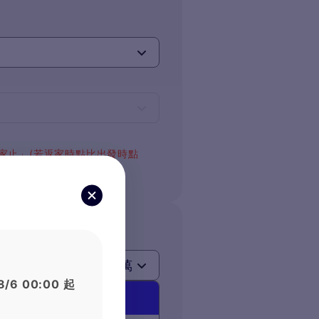
返家止」(若返家時點比出發時點
萬
8/6 00:00 起