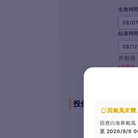
生效時
結束時
共投保
※提醒您
晚，投保
投保方
投保內容
因颱風來襲
海外度
因應白海豚颱風，
旅行
至 2026/8/9 0