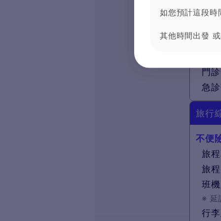
一般
如您預計這段時
意外
其他時間出發 
海外突
住院
門診
急診
旅行
不便
旅程
旅程
班機
※
延
行李