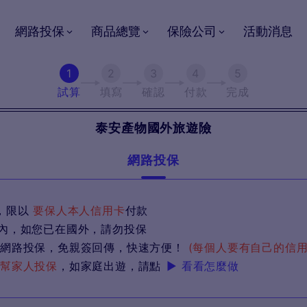
網路投保
商品總覽
保險公司
活動消息
1
2
3
4
5
試算
填寫
確認
付款
完成
泰安產物
國外旅遊險
網路投保
，限以
要保人本人信用卡
付款
境內，如您已在國外，請勿投保
各自網路投保，免親簽回傳，快速方便！
(每個人要有自己的信用
卡幫家人投保
，如家庭出遊，請點
▶ 看看怎麼做