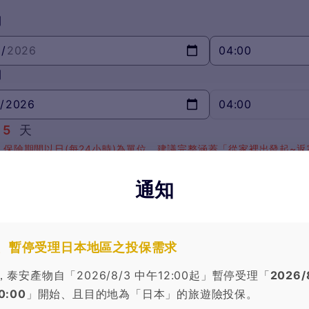
間
04:00
間
04:00
5
天
，保險期間以日(每24小時)為單位，建議完整涵蓋「從家裡出發起~
天數請多加1天)。
通知
案
保險金額
、暫停受理日本地區之投保需求
假型
600
泰安產物自「2026/8/3 中午12:00起」暫停受理「
2026/
平安保險
0:00
」開始、且目的地為「日本」的旅遊險投保。