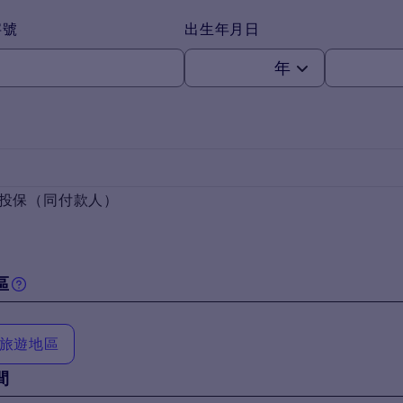
字號
出生年月日
年
投保（同付款人）
區
旅遊地區
間