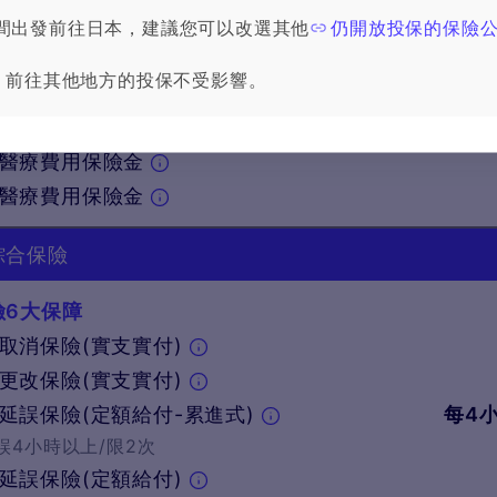
意外身故或失能
間出發前往日本，建議您可以改選其他
仍開放投保的保險
傷害醫療實支實付型
或 前往其他地方的投保不受影響。
發疾病(乙型)
醫療費用保險金
醫療費用保險金
醫療費用保險金
綜合保險
險6大保障
取消保險(實支實付)
更改保險(實支實付)
延誤保險(定額給付-累進式)
每4小
誤4小時以上/限2次
延誤保險(定額給付)