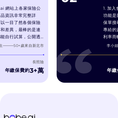
i 網站上各家保險公
1. 加入會
訊非常完整詳
功能是目前
目了然各個保險
保單搜尋引擎.
異，最棒的是連
專給的資料,
行試算，公開透
利率而輕輕帶
針對我的需求推
靠推銷技術和
50
+歲
來自
新北市
李小姐
需要的產品，而
在幫你找最
自身銷售利潤最
3. bobe
長照險
濾推銷理專的
3+萬
繳保費約
年繳保費
字比較, 有
洽詢, 而bo
不會硬纏著
個過程體驗