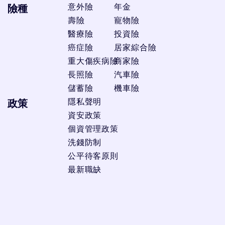
意外險
年金
險種
壽險
寵物險
醫療險
投資險
癌症險
居家綜合險
重大傷疾病險
商家險
長照險
汽車險
儲蓄險
機車險
隱私聲明
政策
資安政策
個資管理政策
洗錢防制
公平待客原則
最新職缺