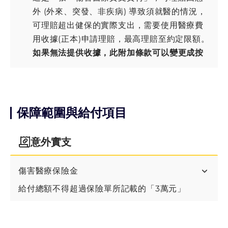
外 (外來、突發、非疾病) 導致須就醫的情況，
可理賠超出健保的實際支出，需要使用醫療費
用收據(正本)申請理賠，最高理賠至約定限額。
如果無法提供收據，此附加條款可以變更成按
住院天數給付，每日金額為限額的2%
。
這張保單是1年期，可以續保至75歲 (非保證續
保)。
保障範圍與給付項目
這是一張附約，可附加在指定傷害主險上。
未以全民健康保險身份就醫，依實際醫療費用
意外實支
65%給付。
傷害醫療保險金
給付總額不得超過保險單所記載的「
3萬
元
」