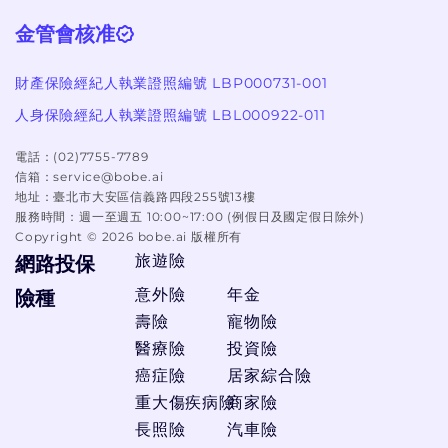
金管會核准
財產保險經紀人執業證照編號 LBP000731-001
人身保險經紀人執業證照編號 LBL000922-011
電話：
(02)7755-7789
信箱：
service@bobe.ai
地址：
臺北市大安區信義路四段255號13樓
服務時間：
週一至週五 10:00~17:00 (例假日及國定假日除外)
Copyright ©
2026
bobe.ai 版權所有
旅遊險
網路投保
意外險
年金
險種
壽險
寵物險
醫療險
投資險
癌症險
居家綜合險
重大傷疾病險
商家險
長照險
汽車險