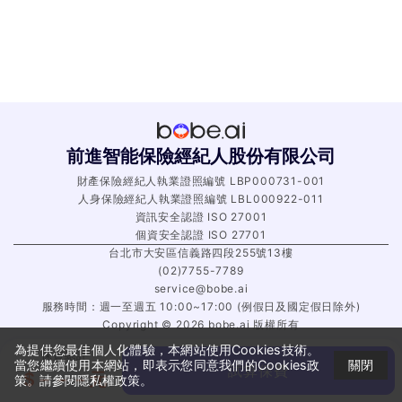
前進智能保險經紀人股份有限公司
財產保險經紀人執業證照編號 LBP000731-001
人身保險經紀人執業證照編號 LBL000922-011
資訊安全認證 ISO 27001
個資安全認證 ISO 27701
台北市大安區信義路四段255號13樓
(02)7755-7789
service@bobe.ai
服務時間：週一至週五 10:00~17:00 (例假日及國定假日除外)
Copyright ©
2026
bobe.ai 版權所有
為提供您最佳個人化體驗，本網站使用Cookies技術。
保費總計
關閉
當您繼續使用本網站，即表示您同意我們的Cookies政
試算保費
$
－－－
元
策。請參閱
隱私權政策
。