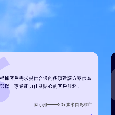
04
供合適的多項建議方案供為
佳及貼心的客戶服務。
陳小姐
50
+歲
來自
高雄市