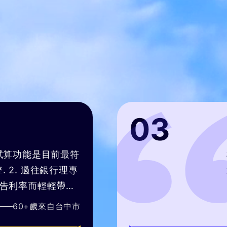
03
符
根據客戶需求提
專
選擇，專業能力
過
市
引