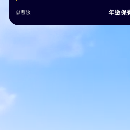
擎直接幫你過濾推銷理專的話術, 直接用
1,000+
年繳保費約
字比較, 有疑問可以再跟顧問洽詢, 而bob
顧問也很專業, 不會硬纏著你推銷商品，
個過程體驗很好！