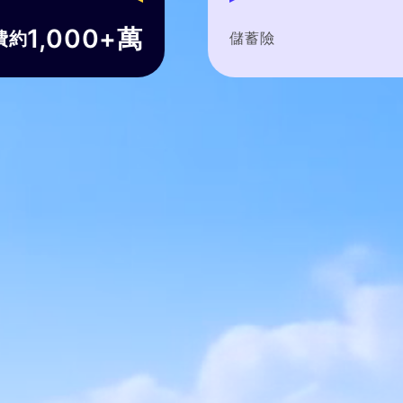
數
萬
e
儲蓄險
整