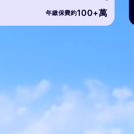
100+萬
年繳保費約
儲蓄險