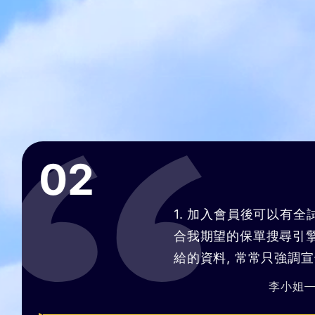
1. 加入會員後可以有全試算功能是目前最
合我期望的保單搜尋引擎. 2. 過往銀行理
給的資料, 常常只強調宣告利率而輕輕帶
預定利率, 全靠推銷技術和人情壓力, 不是
李小姐
60
+歲
來自
台中
在幫你找最適合你的保單！ 3. bobe試算