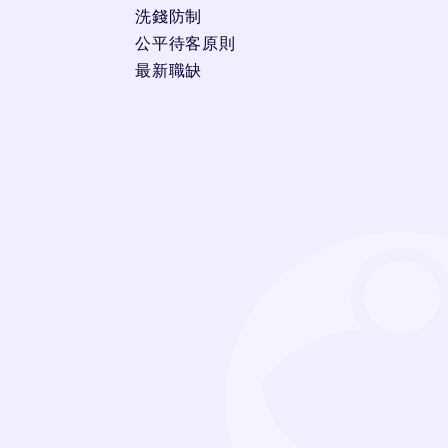
重大傷病險
等險種依序著手規畫，將保費
洗錢防制
做最大化運用，若是外勤打拼族應加強意外
公平待客原則
身故及失能保險，減輕事故發生時的費用與
最新職缺
收入損失。
40歲+
:黃金單身族隨著年齡漸長，因為身體
衰老連帶衍生的意外、疾病等風險可能隨時
到來，長期處在高工時、高壓力工作環境
下，罹病或是發生意外的機率相對提高；許
多經常出國出差的商務人士，因時差問題導
致的生活不規律，也是容易發生意外的族
群，建議保險規劃的順序上，不妨從壽險、
意外險、
實支實付型醫療險
、
癌症險
、
重大傷病險
等險種依序著手規畫，將保費
做最大化運用，若是超時工作族應加強意外
身故及失能保險，減輕事故發生時的費用與
收入損失。