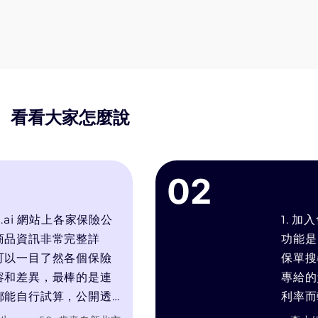
天就投保，規劃重點為
實支實付醫療險
、
手術醫療險、
重大傷病險
、
癌症險
。
兒童保單
：孩童擁有探索世界的好奇心，但
無法做好自我保護，較容易發生跌倒、骨折
或燒燙傷等意外，建議加強投保意外醫療、
實支實付醫療及重大傷病險，減少因事故產
看看大家怎麼說
生的住院或失能等風險。此外，父母若想儘
早幫小孩規劃教育基金，提供穩健增值的
儲蓄險
會是一個不錯的選擇。
02
單身自立族
：一個人自由自在，同時又還未
有其他負擔，所以保險規劃上以照顧好自己
.ai 網站上各家保險公
1. 加
最優先。單身族群最怕生病或意外乏人照
品資訊非常完整詳
功能是
顧，所以在保險規劃的順序上，首重醫療保
以一目了然各個保險
保單搜尋引
障，
實支實付醫療險
為必要規劃，癌症與
和差異，最棒的是連
專給的資
重大傷病的治療花費宛如無底洞，尤其是治
能自行試算，公開透
利率而輕
療初期需要大筆資金以爭取黃金治療期，建
問會針對我的需求推
靠推銷技