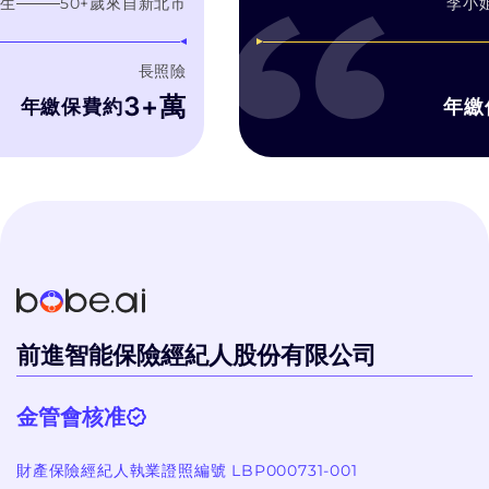
50
+歲
來自
新北市
李小姐
議規劃一次性給付的癌症險與重大傷病險等
合我需要的產品，而
在幫你
來加強保障。
考量自身銷售利潤最
3. bo
長照險
家庭支柱
：正值中壯年，不僅身兼照顧父母
品。
濾推銷理
3+萬
年繳保費約
年繳保
與孩子的責任，為了避免突發的意外或疾
字比較,
病，導致需要時間療養而中斷工作，造成家
洽詢, 而
庭經濟的空窗，建議為應先規劃好足額的
不會硬
壽險
及意外險，意外發生時，可以保障家
個過程
人一段時間之內的生活；此外醫療險及重大
傷病險，則可減輕醫療支出的負擔，或提供
薪資損失的補償。
60+銀髮樂活
：據統計，交通與跌倒是65歲
前進智能保險經紀人股份有限公司
以上族群常見的事故殺手，其中跌倒住院花
費約在9~13萬，建議加強住院給付、骨折等
金管會核准
相關保障。癌症、阿茲海默氏症或巴金森氏
症等疾病，隨著年紀增長，發生機率越高，
財產保險經紀人執業證照編號 LBP000731-001
而需要被照顧的時間也越長，
長照險
的規