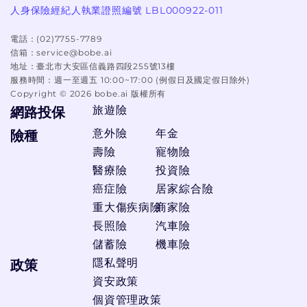
劃不可少。若希望將自己畢生積蓄順利地移
人身保險經紀人執業證照編號 LBL000922-011
轉給自己所愛的人，具有高保障的儲蓄險則
電話：
(02)7755-7789
非常適合做為財富傳承規劃的工具。
信箱：
service@bobe.ai
地址：
臺北市大安區信義路四段255號13樓
20歲+
:剛出社會的小資族口袋不深，能運用
服務時間：
週一至週五 10:00~17:00 (例假日及國定假日除外)
在保險上的預算相對有限，保險規劃上以照
Copyright ©
2026
bobe.ai 版權所有
顧好自己最優先。不妨從低保費高保障的意
旅遊險
網路投保
外險、
實支實付型醫療險
、
癌症險
等險
意外險
年金
險種
種依序著手規畫，將保費做最大化運用，若
壽險
寵物險
是通勤外送族應加強意外身故及失能保險，
醫療險
投資險
減輕事故發生時的費用與收入損失。
癌症險
居家綜合險
30歲+
:青年階段正值人生的衝刺期，也是家
重大傷疾病險
商家險
庭重要的經濟支柱，應逐步建構保障，防禦
長照險
汽車險
人生各類風險，不會因突如其來的風險事
儲蓄險
機車險
故，導致人生頓時停擺。建議保險規劃的順
隱私聲明
政策
序上，不妨從定期壽險、意外險、
資安政策
實支實付型醫療險
、
癌症險
、
個資管理政策