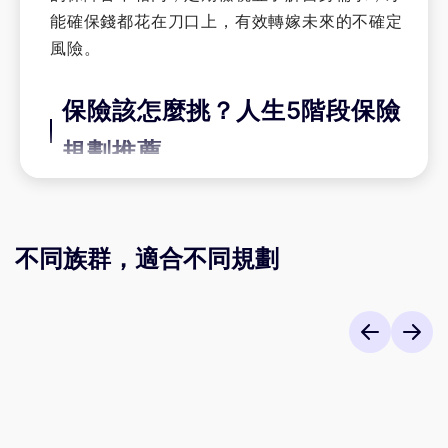
能確保錢都花在刀口上，有效轉嫁未來的不確定
風險。
保險該怎麼挑？人生5階段保險
規劃推薦
挑選合適的保險方案，建議先考量自身年齡階段
與個人在家庭的角色，再評估可能發生的風險狀
不同族群，適合不同規劃
況及對家庭產生之衝擊後，對可能損失或恢復家
庭正常生活水平所需來選擇保單。以下整理出不
同年齡階層合適的保險類型，供您參考：
新生兒保單
：據統計，0~4歲的嬰幼兒住院
就診率僅次於65歲以上人口。新生兒身體機
能尚未發育完全,抵抗力較弱，且為避免幼兒
突發重症造成龐大費用支出，建議出生後10