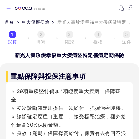
首頁
重大傷疾病險
新光人壽珍愛幸福重大疾病暨特定傷病定期保險
1
2
3
4
5
試算
填寫
確認
授權
送件
新光人壽
珍愛幸福重大疾病暨特定傷病定期保險
重點保障與投保注意事項
⭐ 29項重疾暨特傷加4項輕度重大疾病，保障齊
全。
⭐ 初次診斷確定即提供一次給付，把握治療時機。
⭐ 診斷確定癌症（重度）、接受標靶治療，額外給
付最高30%保險金額。
⭐ 身故（滿期）保障擇高給付，保費有去有回不浪