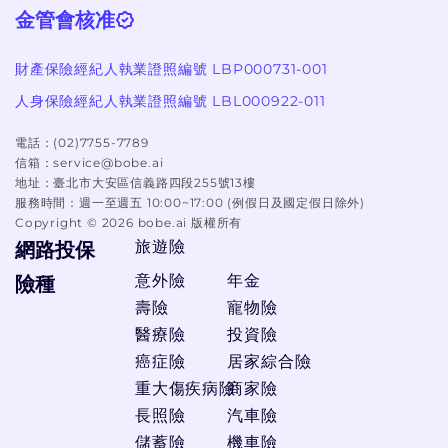
金管會核准
財產保險經紀人執業證照編號 LBP000731-001
人身保險經紀人執業證照編號 LBL000922-011
電話：
(02)7755-7789
信箱：
service@bobe.ai
地址：
臺北市大安區信義路四段255號13樓
服務時間：
週一至週五 10:00~17:00 (例假日及國定假日除外)
Copyright ©
2026
bobe.ai 版權所有
旅遊險
網路投保
意外險
年金
險種
壽險
寵物險
醫療險
投資險
癌症險
居家綜合險
重大傷疾病險
商家險
長照險
汽車險
儲蓄險
機車險