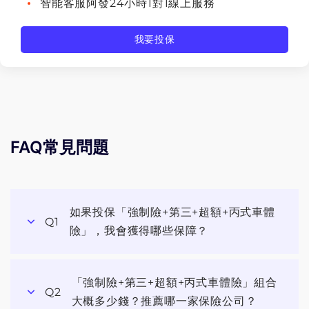
華南產物
智能客服阿發24小時1對1線上服務
老車保險方案
兆豐產物
我要投保
汽車車體險
第一產物
車體險自負額
旺旺友聯產物
車體險約定駕駛
FAQ常見問題
泰安產物
和泰產物
如果投保「強制險+第三+超額+丙式車體
中國信託產物
Q1
險」，我會獲得哪些保障？
南山產物
「強制險+第三+超額+丙式車體險」組合
法國巴黎產物
Q2
大概多少錢？推薦哪一家保險公司？