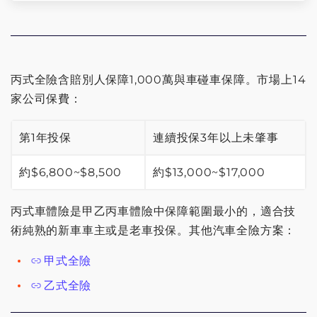
強制險+第三責任險 (75%車主的選擇)
強制險+第三責任險+超額責任險 (千萬保額不怕撞超
跑)
丙式全險含賠別人保障1,000萬與車碰車保障。市場上14
家公司保費：
強制險+第三+超額+丙式車體險
第1年投保
連續投保3年以上未肇事
強制險+第三+超額+乙式車體險
約$6,800~$8,500
約$13,000~$17,000
強制險+第三+超額+甲式車體險
丙式車體險是甲乙丙車體險中保障範圍最小的，適合技
低保額第三責任險
術純熟的新車車主或是老車投保。其他汽車全險方案：
超額責任險2000萬
甲式全險
乙式全險
只保強制險方案