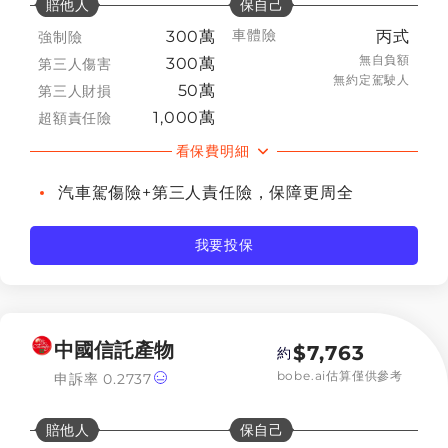
賠他人
保自己
車體險
300萬
丙式
強制險
無自負額
300萬
第三人傷害
無約定駕駛人
50萬
第三人財損
1,000萬
超額責任險
看保費明細
汽車駕傷險+第三人責任險，保障更周全
我要投保
中國信託產物
$
7,763
約
bobe.ai估算僅供參考
申訴率
0.2737
賠他人
保自己