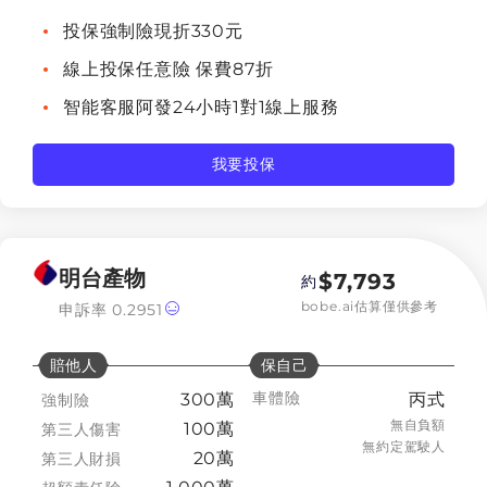
投保強制險現折330元
線上投保任意險 保費87折
智能客服阿發24小時1對1線上服務
我要投保
明台產物
$
7,793
約
bobe.ai估算僅供參考
申訴率
0.2951
賠他人
保自己
車體險
300萬
丙式
強制險
無自負額
100萬
第三人傷害
無約定駕駛人
20萬
第三人財損