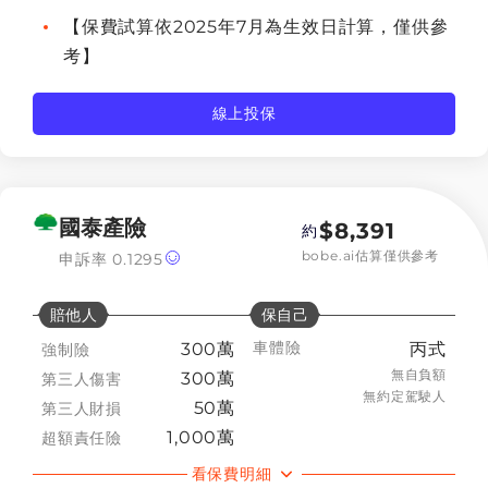
【保費試算依2025年7月為生效日計算，僅供參
考】
線上投保
國泰產險
$
8,391
約
bobe.ai估算僅供參考
申訴率
0.1295
賠他人
保自己
車體險
300萬
丙式
強制險
無自負額
300萬
第三人傷害
無約定駕駛人
50萬
第三人財損
1,000萬
超額責任險
看保費明細