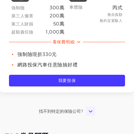
車體險
300萬
丙式
強制險
無自負額
200萬
第三人傷害
無約定駕駛人
50萬
第三人財損
1,000萬
超額責任險
看保費明細
強制險現折330元
網路投保汽車任意險抽好禮
我要投保
找不到特定的保險公司?