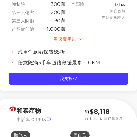
車體險
300萬
丙式
強制險
無自負額
200萬
第三人傷害
無約定駕駛人
30萬
第三人財損
1,000萬
超額責任險
看保費明細
汽車任意險保費85折
任意險滿5千享道路救援最多100KM
我要投保
和泰產物
$
8,118
約
bobe.ai估算僅供參考
申訴率
0.1995
賠他人
保自己