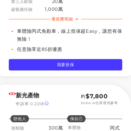
20萬
第三人財損
1,000萬
超額責任險
看保費明細
車體險丙式免勘車，線上投保超Easy，讓您有保
無險！
任意險享近85折優惠
我要投保
新光產物
$
7,800
約
bobe.ai估算僅供參考
申訴率
0.2018
賠他人
保自己
車體險
300萬
丙式
強制險