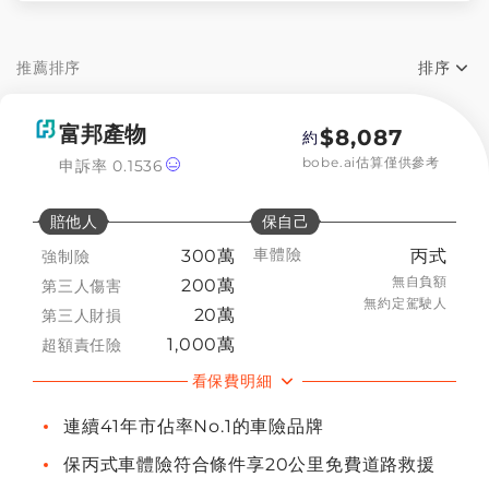
甲式車體險 (給愛車最完整的防護)
推薦排序
排序
乙式車體險 (最多新車車主的選擇)
推薦排序
富邦產物
$
8,087
約
丙式車體險 (最多人投保、高CP值)
bobe.ai估算僅供參考
申訴率
0.1536
保費低->高
賠他人
保自己
保費高->低
車體險
300萬
丙式
強制險
無自負額
200萬
第三人傷害
無約定駕駛人
20萬
第三人財損
1,000萬
超額責任險
看保費明細
連續41年市佔率No.1的車險品牌
保丙式車體險符合條件享20公里免費道路救援