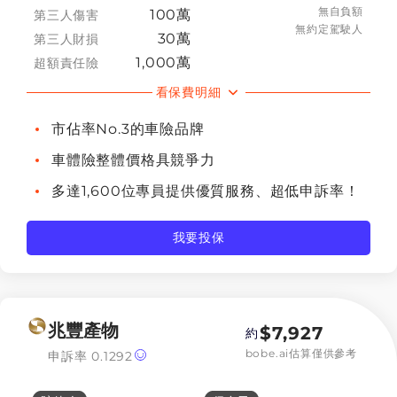
無自負額
100萬
第三人傷害
無約定駕駛人
30萬
第三人財損
1,000萬
超額責任險
看保費明細
市佔率No.3的車險品牌
車體險整體價格具競爭力
多達1,600位專員提供優質服務、超低申訴率！
我要投保
兆豐產物
$
7,927
約
bobe.ai估算僅供參考
申訴率
0.1292