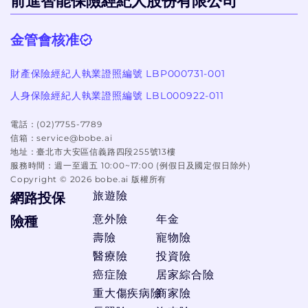
前進智能保險經紀人股份有限公司
金管會核准
財產保險經紀人執業證照編號 LBP000731-001
人身保險經紀人執業證照編號 LBL000922-011
電話：
(02)7755-7789
信箱：
service@bobe.ai
地址：
臺北市大安區信義路四段255號13樓
服務時間：
週一至週五 10:00~17:00 (例假日及國定假日除外)
Copyright ©
2026
bobe.ai 版權所有
旅遊險
網路投保
意外險
年金
險種
壽險
寵物險
醫療險
投資險
癌症險
居家綜合險
重大傷疾病險
商家險