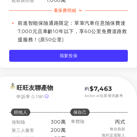
1,000萬
超額責任險
看保費明細
前進智能保險通路限定：單筆汽車任意險保費達
7,000元且車齡10年以下，享60公里免費道路救
援服務！(原50公里)
我要投保
旺旺友聯產物
$
7,463
約
bobe.ai估算僅供參考
申訴率
0.1181
賠他人
保自己
車體險
300萬
丙式
強制險
無自負額
200萬
第三人傷害
無約定駕駛人