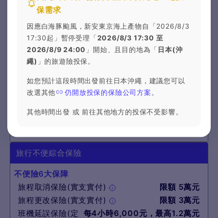
保需求
萬
豪華型
800
因應白海豚颱風，新安東京海上產物自「2026/8/3
旅行平安保險
17:30起」暫停受理「
2026/8/3 17:30 至
2026/8/9 24:00
」開始、且目的地為「
日本(沖
意外身故/失能保險
800萬元
繩)
」的旅遊險投保。
傷害醫療保險(實支實付)
限額 80萬元
食物中毒慰問保險金
定額 3,000元/次
如您預計這段時間出發前往日本沖繩，建議您可以
海外突發疾病(不含法定傳染病)
改選其他
仍開放投保的保險公司方案
。
住院醫療保險金
最高 72萬元
其他時間出發 或 前往其他地方的投保不受影響。
門診醫療保險金
最高 7,200元
急診醫療保險金
最高 7,200元
旅行不便綜合保險
不便險6大保障
旅程取消保險(實支實付)
限額 5萬元
旅程更改保險(實支實付)
限額 3萬元
班機延誤保險(定
每4小時6,000元，最高1.2萬元