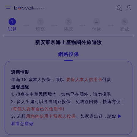
1
2
3
4
5
試算
填寫
確認
付款
完成
新安東京海上產物
國外旅遊險
網路投保
適用情形
年滿 18 歲本人投保，限以
要保人本人信用卡
付款
溫馨提醒
1. 須身在中華民國境內，如您已在國外，請勿投保
2. 多人出遊可以各自網路投保，免親簽回傳，快速方便！
(每個人要有自己的信用卡)
3. 若想
用您的信用卡幫家人投保
，如家庭出遊，請點
▶
看看怎麼做