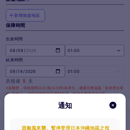
新增旅遊地區
保障時間
生效時間
01:00
結束時間
01:00
共投保
5
天
※提醒您，保險期間以日(每24小時)為單位，建議完整涵蓋「從家裡出發
起~返家止」(若返家時點比出發時點晚，投保天數請多加1天)。
通知
投保內容
投保方案
保險金額
因颱風來襲、暫停受理日本沖繩地區之投