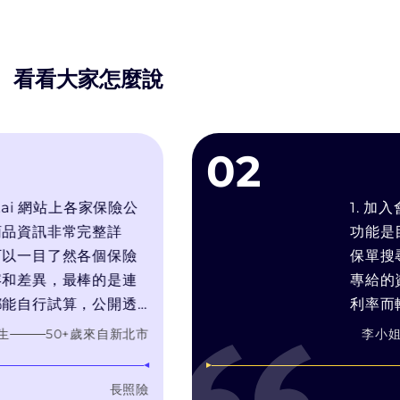
看看大家怎麼說
02
 網站上各家保險公
1. 加入會員
訊非常完整詳
功能是目前最
目了然各個保險
保單搜尋引擎.
異，最棒的是連
專給的資料,
行試算，公開透
利率而輕輕帶
針對我的需求推
靠推銷技術和
50
+歲
來自
新北市
李小姐
需要的產品，而
在幫你找最適
自身銷售利潤最
3. bobe
長照險