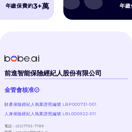
濾推銷理專的
3+萬
繳保費約
年繳保費
字比較, 有
洽詢, 而bob
不會硬纏著你
個過程體驗很
前進智能保險經紀人股份有限公司
金管會核准
財產保險經紀人執業證照編號 LBP000731-001
人身保險經紀人執業證照編號 LBL000922-011
電話：
(02)7755-7789
信箱：
service@bobe.ai