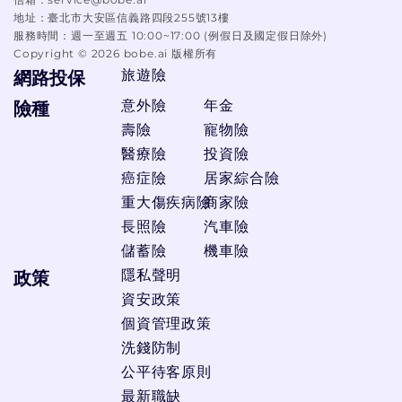
地址：
臺北市大安區信義路四段255號13樓
服務時間：
週一至週五 10:00~17:00 (例假日及國定假日除外)
Copyright ©
2026
bobe.ai 版權所有
旅遊險
網路投保
意外險
年金
險種
壽險
寵物險
醫療險
投資險
癌症險
居家綜合險
重大傷疾病險
商家險
長照險
汽車險
儲蓄險
機車險
隱私聲明
政策
資安政策
個資管理政策
洗錢防制
公平待客原則
最新職缺