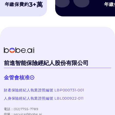
3+萬
繳保費約
年繳保費
字比較, 有
洽詢, 而bob
不會硬纏著你
個過程體驗很
前進智能保險經紀人股份有限公司
金管會核准
財產保險經紀人執業證照編號 LBP000731-001
人身保險經紀人執業證照編號 LBL000922-011
電話：
(02)7755-7789
信箱：
service@bobe.ai