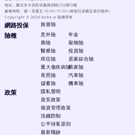
地址：
臺北市大安區信義路四段255號13樓
服務時間：
週一至週五 10:00~17:00 (例假日及國定假日除外)
Copyright ©
2026
bobe.ai 版權所有
旅遊險
網路投保
意外險
年金
險種
壽險
寵物險
醫療險
投資險
癌症險
居家綜合險
重大傷疾病險
商家險
長照險
汽車險
儲蓄險
機車險
隱私聲明
政策
資安政策
個資管理政策
洗錢防制
公平待客原則
最新職缺