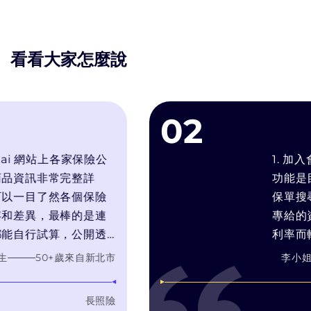
看看大家怎麼說
02
 網站上各家保險公
1. 加入會員
訊非常完整詳
功能是目前最
目了然各個保險
保單搜尋引擎.
異，最棒的是連
專給的資料,
行試算，公開透
利率而輕輕帶
針對我的需求推
靠推銷技術和
50
+歲
來自
新北市
李小姐
需要的產品，而
在幫你找最適
自身銷售利潤最
3. bobe
長照險
濾推銷理專的