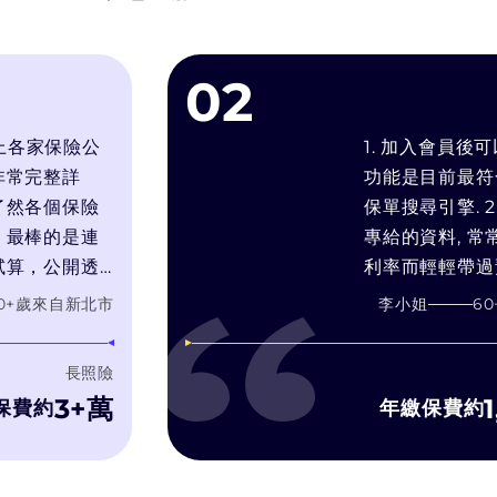
02
各家保險公
1. 加入會員後可以
完整詳
功能是目前最符合我
各個保險
保單搜尋引擎. 2. 
棒的是連
專給的資料, 常常只
，公開透
利率而輕輕帶過預定利
的需求推
靠推銷技術和人情壓力
來自
新北市
李小姐
60
+歲
來
產品，而
在幫你找最適合你的
售利潤最
3. bobe試算引擎
長照險
濾推銷理專的話術, 
3+萬
1,0
約
年繳保費約
字比較, 有疑問可以
洽詢, 而bobe 顧問
不會硬纏著你推銷商