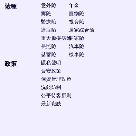
意外險
年金
險種
壽險
寵物險
醫療險
投資險
癌症險
居家綜合險
重大傷疾病險
商家險
長照險
汽車險
儲蓄險
機車險
隱私聲明
政策
資安政策
個資管理政策
洗錢防制
公平待客原則
最新職缺