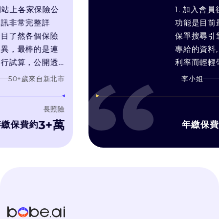
站上各家保險公
1. 加入會員後可
常完整詳
功能是目前最符
然各個保險
保單搜尋引擎. 2.
最棒的是連
專給的資料, 常
算，公開透
利率而輕輕帶過預
我的需求推
靠推銷技術和人情
+歲
來自
新北市
李小姐
60
+
的產品，而
在幫你找最適合
銷售利潤最
3. bobe試算
長照險
濾推銷理專的話術
3+萬
1
費約
年繳保費約
字比較, 有疑問
洽詢, 而bobe 
不會硬纏著你推
個過程體驗很好