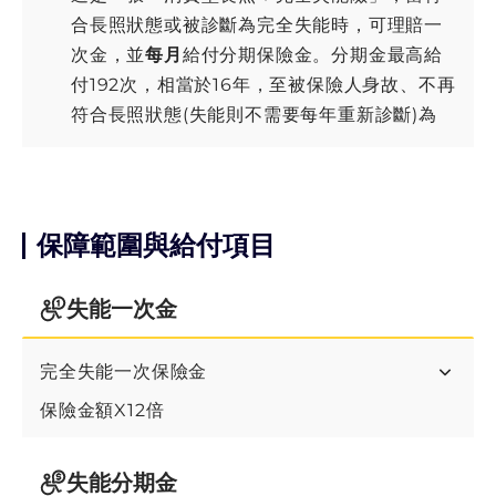
合長照狀態或被診斷為完全失能時，可理賠一
次金，並
每月
給付分期保險金。分期金最高給
付192次，相當於16年，至被保險人身故、不再
符合長照狀態(失能則不需要每年重新診斷)為
止。
這個商品是保10年、繳10年，期滿可續約，最
高保障到55歲 (分期金的給付不會因契約有效期
保障範圍與給付項目
終止)，繳費期間若符合長照狀態，可豁免後續
保費。
失能一次金
這是一張主約，可以單獨購買，不得附加附
約。
完全失能一次保險金
保險金額X12倍
失能分期金