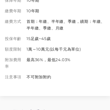
保障年期
10年期
險金」與「完全失能分期保險金」，兩者僅給付一
項。
繳費年期
10年期
繳費方式
首期：年繳、半年繳、季繳，續期：年繳、
半年繳、季繳、月繳
投保年齡
15足歲~45歲
額度限制
1萬～10萬元(以每千元為單位)
附加費用
最高36%，最低24.03%
率
注意事項
不可附加附約