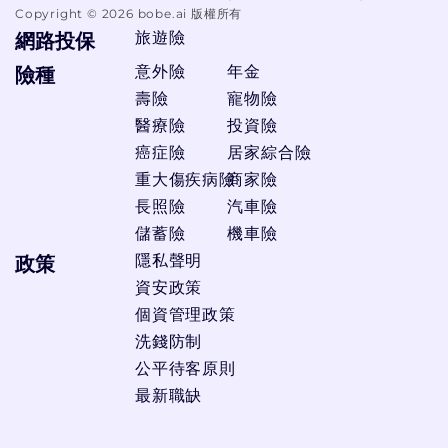
Copyright ©
2026
bobe.ai 版權所有
旅遊險
網路投保
意外險
年金
險種
壽險
寵物險
醫療險
投資險
癌症險
居家綜合險
重大傷疾病險
商家險
長照險
汽車險
儲蓄險
機車險
隱私聲明
政策
資安政策
個資管理政策
洗錢防制
公平待客原則
最新職缺