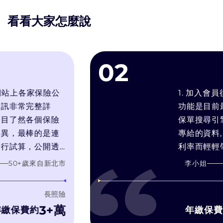
看看大家怎麼說
02
站上各家保險公
1. 加入會員後
非常完整詳
功能是目前最符
了然各個保險
保單搜尋引擎. 2
，最棒的是連
專給的資料, 常
試算，公開透
利率而輕輕帶過預
對我的需求推
靠推銷技術和人情
+歲
來自
新北市
李小姐
60
要的產品，而
在幫你找最適合
身銷售利潤最
3. bobe試算
長照險
濾推銷理專的話術
3+萬
1
保費約
年繳保費約
字比較, 有疑問