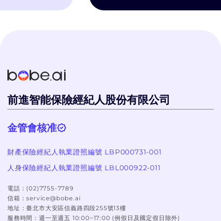
洽詢, 而bobe
不會硬纏著你推
個過程體驗很好
前進智能保險經紀人股份有限公司
金管會核准
財產保險經紀人執業證照編號 LBP000731-001
人身保險經紀人執業證照編號 LBL000922-011
電話：
(02)7755-7789
信箱：
service@bobe.ai
地址：
臺北市大安區信義路四段255號13樓
服務時間：
週一至週五 10:00~17:00 (例假日及國定假日除外)