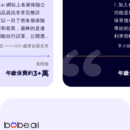
i 網站上各家保險公
1. 加入會
訊非常完整詳
功能是目前
目了然各個保險
保單搜尋引擎.
異，最棒的是連
專給的資料,
行試算，公開透
利率而輕輕帶
針對我的需求推
靠推銷技術和
50
+歲
來自
新北市
李小姐
需要的產品，而
在幫你找最
自身銷售利潤最
3. bobe
長照險
濾推銷理專的
3+萬
繳保費約
年繳保費
字比較, 有
洽詢, 而bo
不會硬纏著
個過程體驗