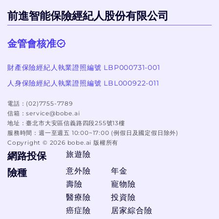
前進智能保險經紀人股份有限公司
金管會核准
財產保險經紀人執業證照編號 LBP000731-001
人身保險經紀人執業證照編號 LBL000922-011
電話：
(02)7755-7789
信箱：
service@bobe.ai
地址：
臺北市大安區信義路四段255號13樓
服務時間：
週一至週五 10:00~17:00 (例假日及國定假日除外)
Copyright ©
2026
bobe.ai 版權所有
旅遊險
網路投保
意外險
年金
險種
壽險
寵物險
醫療險
投資險
癌症險
居家綜合險