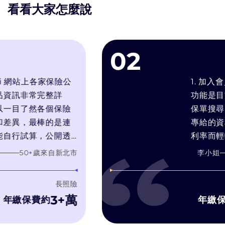
看看大家怎麼說
02
 網站上各家保險公
1. 加入會員
訊非常完整詳
功能是目前最
目了然各個保險
保單搜尋引擎.
異，最棒的是連
專給的資料,
行試算，公開透
利率而輕輕帶
針對我的需求推
靠推銷技術和
50
+歲
來自
新北市
李小姐
需要的產品，而
在幫你找最適
自身銷售利潤最
3. bobe
長照險
濾推銷理專的
3+萬
繳保費約
年繳保費
字比較, 有
洽詢, 而bob