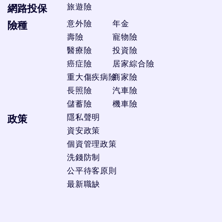
旅遊險
網路投保
意外險
年金
險種
壽險
寵物險
醫療險
投資險
癌症險
居家綜合險
重大傷疾病險
商家險
長照險
汽車險
儲蓄險
機車險
隱私聲明
政策
資安政策
個資管理政策
洗錢防制
公平待客原則
最新職缺