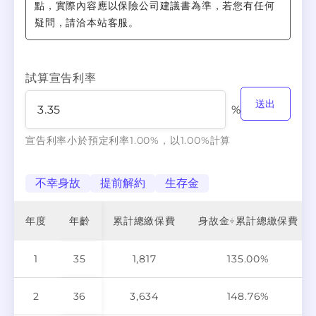
蓄。 增額繳清方式 若希望增加領回的金額，可選
點，實際內容應以保險公司建議書為準，若您有任何
擇「每年領回」；若希望提高解約一次領回的金
疑問，請洽本站客服。
額，可選擇「儲存生息」；「增額繳清」則介於兩
者之間，並且會提高一些保障。
試算宣告利率
送出
%
宣告利率小於預定利率1.00%，以1.00%計算
不幸身故
提前解約
生存金
年度
年齡
累計總繳保費
身故金÷累計總繳保費
1
35
1,817
135.00%
2
36
3,634
148.76%