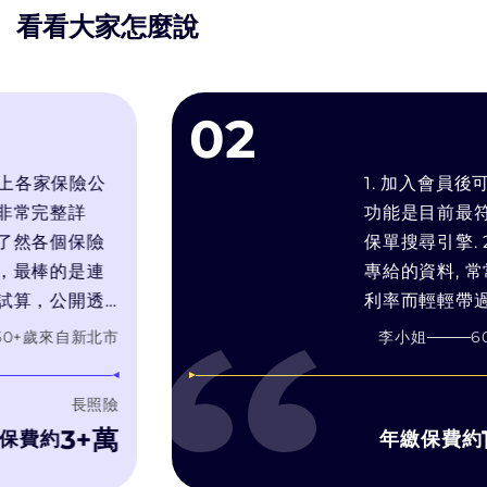
看看大家怎麼說
02
各家保險公
1. 加入會員後可以有
完整詳
功能是目前最符合我
各個保險
保單搜尋引擎. 2. 
棒的是連
專給的資料, 常常只
，公開透
利率而輕輕帶過預定利
的需求推
靠推銷技術和人情壓力
來自
新北市
李小姐
60
+歲
來
產品，而
在幫你找最適合你的
售利潤最
3. bobe試算引擎
長照險
濾推銷理專的話術, 
3+萬
1,0
約
年繳保費約
字比較, 有疑問可以
洽詢, 而bobe 顧問