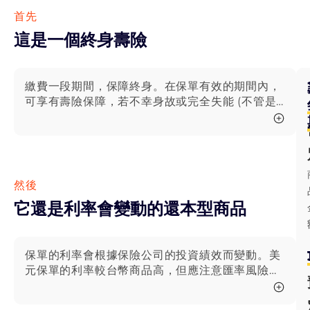
首先
這是一個終身壽險
繳費一段期間，保障終身。在保單有效的期間內，
可享有壽險保障，若不幸身故或完全失能 (不管是
因病或是意外)，家人都可以獲得一筆保險金。 終
身壽險等同於是將一輩子的保費壓縮在幾年內繳
完，而這些提早繳完但還未消耗的保費，會儲蓄在
保險公司那邊，每年分一些出來購買保險。而如果
中途不想保了，也不用擔心保費被吃掉，解約都可
然後
以領回剩餘的保單價值。
它還是利率會變動的還本型商品
保單的利率會根據保險公司的投資績效而變動。美
元保單的利率較台幣商品高，但應注意匯率風險。
此外，每年保險公司會給付一小筆生存金。 為什麼
保單利率會變動？ 保險公司收到保費後拿去投資。