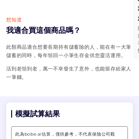
如果賺錢了會回饋給保戶 (宣告利率)；而如果賠錢
了，也不用擔心，因為保險公司還是有提供一個基
礎的利率 (預定利率)。因保單的利率會根據保險公
想知道
司的投資績效而變動，所以叫「利率變動型商
我適合買這個商品嗎？
品」。 什麼是還本型商品？ 還本型商品的特色是
每年有生存金，每次領的金額約等於保單價值在保
險公司滾出的利息，類似存本取息。 這類型商品的
此類商品適合想要長期持有儲蓄險的人，能在有一大筆
身故金通常等同於金管會所公告的最低門檻，但因
儲蓄的同時，每年領回一小筆生存金供您靈活運用。
為領取生存金的原因，所以身故金本身並不會增值
太多。隨著年紀越大保障越少，屬於偏重儲蓄的類
活到老領到老，萬一不幸發生了意外，也能留存給家人
型。 建議怎麼選，要注意哪些事情？ 宣告利率 越
一筆錢。
高則回饋越多，但須注意可能會調整。 預定利率
若您擔心未來宣告利率可能會變低，可以挑選預定
利率相對高的商品。 繳費折扣 通常自行繳費/自動
轉帳能享有折扣。有些信用卡也有相關優惠，但需
要注意信用卡的回饋常常變動，如果要修改需要日
後填寫申請書。 繳費期別 請選擇年繳，不建議您
模擬試算結果
選擇月繳等分期方式，因為會貴很多。 高保額折扣
如果您預算充足，可注意是否有高保額折扣，不無
小補。 附加費用率 附加費用率越低，越有利於儲
此為bobe.ai估算，僅供參考，不代表保險公司觀