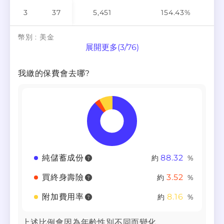
3
37
5,451
154.43%
幣別 :
美金
展開更多
(
3
/
76
)
我繳的保費會去哪?
純儲蓄成份
88.32
約
%
買終身壽險
3.52
約
%
附加費用率
8.16
約
%
上述比例會因為年齡性別不同而變化