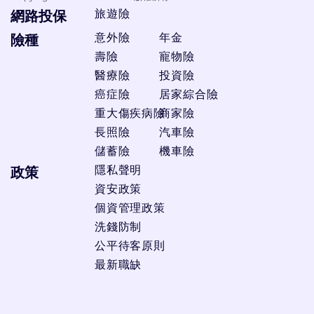
旅遊險
網路投保
意外險
年金
險種
壽險
寵物險
醫療險
投資險
癌症險
居家綜合險
重大傷疾病險
商家險
長照險
汽車險
儲蓄險
機車險
隱私聲明
政策
資安政策
個資管理政策
洗錢防制
公平待客原則
最新職缺