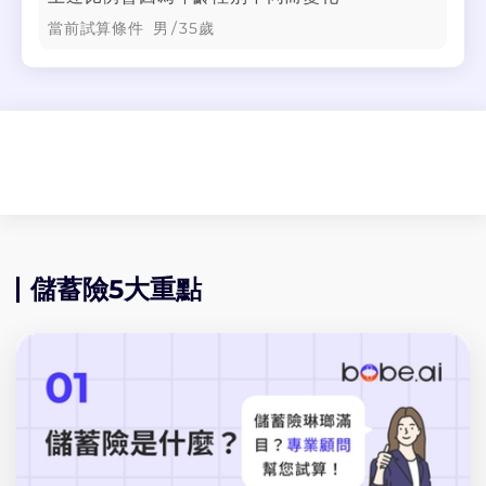
當前試算條件
男
/
35
歲
儲蓄險5大重點