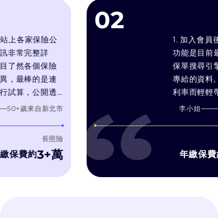
02
上各家保險公
1. 加入會員後可
常完整詳
功能是目前最符合
然各個保險
保單搜尋引擎. 2.
最棒的是連
專給的資料, 常常
算，公開透
利率而輕輕帶過預定
我的需求推
靠推銷技術和人情壓
歲
來自
新北市
李小姐
60
+歲
的產品，而
在幫你找最適合你
銷售利潤最
3. bobe試算引
長照險
濾推銷理專的話術,
3+萬
1,
費約
年繳保費約
字比較, 有疑問可
洽詢, 而bobe 顧
不會硬纏著你推銷
個過程體驗很好！