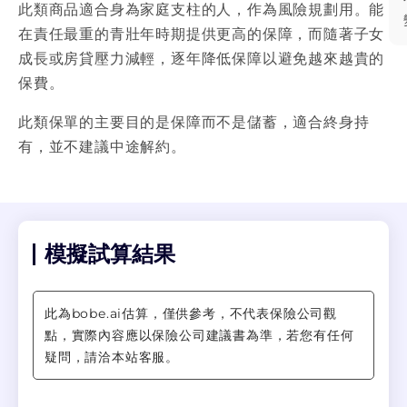
此類商品適合身為家庭支柱的人，作為風險規劃用。能
的壽險保費較多，因此保單價值的增長的速度也相
在責任最重的青壯年時期提供更高的保障，而隨著子女
對平緩。 建議怎麼選，要注意哪些事情？ 繳費年
成長或房貸壓力減輕，逐年降低保障以避免越來越貴的
期 繳費年期越長，更能分散風險。但需要注意有些
商品在繳費期間的保額可能較低。 宣告利率 越高
保費。
則回饋越多，但須注意可能會調整。 預定利率 預
定利率高的商品，可以減輕您繳交保費的負擔，在
此類保單的主要目的是保障而不是儲蓄，適合終身持
繳交同樣保費的情況下獲得更多的保障。 繳費折扣
有，並不建議中途解約。
通常自行繳費/自動轉帳能享有折扣。有些信用卡也
有相關優惠，但需要注意信用卡的回饋常常變動，
如果要修改需要日後填寫申請書。 繳費期別 請選
擇年繳，不建議您選擇月繳等分期方式，因為會貴
很多。 高保額折扣 如果您預算充足，可注意是否
模擬試算結果
有高保額折扣，不無小補。 增額繳清方式 若希望
壽險保障能越來越多可選擇「增額繳清」，否則選
擇「每年領回或儲存生息」。
此為bobe.ai估算，僅供參考，不代表保險公司觀
點，實際內容應以保險公司建議書為準，若您有任何
疑問，請洽本站客服。