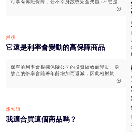
可享有壽險保障，若不幸身故或完全失能 (不管是
因病或是意外)，家人都可以獲得一筆保險金。 終
身壽險等同於是將一輩子的保費壓縮在幾年內繳
完，而這些提早繳完但還未消耗的保費，會儲蓄在
保險公司那邊，每年分一些出來購買保險。而如果
中途不想保了，也不用擔心保費被吃掉，解約都可
然後
以領回剩餘的保單價值。
它還是利率會變動的高保障商品
保單的利率會根據保險公司的投資績效而變動。身
故金的倍率會隨著年齡增加而遞減，因此相對於其
他儲蓄險，此類商品在相同保費下能買到更高的保
額。 為什麼保單利率會變動？ 保險公司收到保費
後拿去投資。如果賺錢了會回饋給保戶 (宣告利
率)；而如果賠錢了，也不用擔心，因為保險公司還
是有提供一個基礎的利率 (預定利率)。因保單的利
想知道
率會根據保險公司的投資績效而變動，所以叫「利
我適合買這個商品嗎？
率變動型商品」。 什麼是高保障型商品？ 高保障
型儲蓄險相較於其他類型有更多的壽險成分，身故
金遠大於金管會所公告的門檻。但也因為需要支出