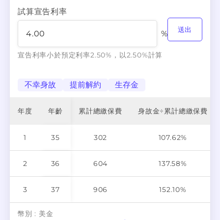
試算宣告利率
送出
%
宣告利率小於預定利率2.50%，以2.50%計算
不幸身故
提前解約
生存金
年度
年齡
累計總繳保費
身故金÷累計總繳保費
1
35
302
107.62%
2
36
604
137.58%
3
37
906
152.10%
幣別 :
美金