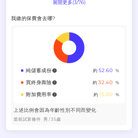
展開更多
(
3
/
76
)
我繳的保費會去哪?
純儲蓄成份
52.60
約
%
買終身壽險
32.40
約
%
附加費用率
15.00
約
%
上述比例會因為年齡性別不同而變化
當前試算條件
男
/
35
歲