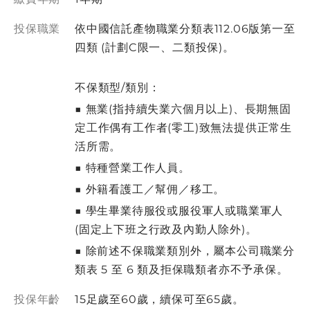
投保職業
依中國信託產物職業分類表112.06版第⼀⾄
四類 (計劃C限⼀、⼆類投保)。
不保類型/類別：
■ 無業(指持續失業六個月以上)、⻑期無固
定⼯作偶有⼯作者(零工)致無法提供正常生
活所需。
■ 特種營業工作人員。
■ 外籍看護工／幫佣／移工。
■ 學生畢業待服役或服役軍人或職業軍人
(固定上下班之行政及內勤人除外)。
■ 除前述不保職業類別外，屬本公司職業分
類表 5 至 6 類及拒保職類者亦不予承保。
投保年齡
15足歲至60歲，續保可至65歲。