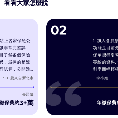
看看大家怎麼說
02
上各家保險公
1. 加入會員後可
完整詳
功能是目前最符合
各個保險
保單搜尋引擎. 2.
棒的是連
專給的資料, 常常
，公開透
利率而輕輕帶過預定
的需求推
靠推銷技術和人情壓
歲
來自
新北市
李小姐
60
+歲
產品，而
在幫你找最適合你
售利潤最
3. bobe試算引
長照險
濾推銷理專的話術,
3+萬
1,
費約
年繳保費約
字比較, 有疑問可
洽詢, 而bobe 顧