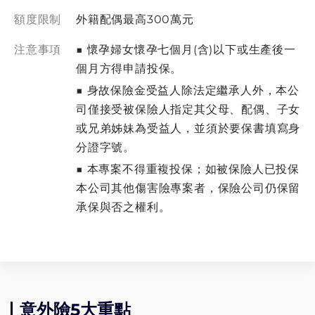
額度限制
外籍配偶最高300萬元
注意事項
■ 懷孕婦女懷孕七個月(含)以下或⽣產後⼀
個⽉⽅得申請投保。
■ 身故保險金受益人除法定繼承人外，本公
司僅接受被保險⼈指定其⽗⺟、配偶、⼦女
或兄弟姊妹為受益⼈，並須於要保書填寫身
分證字號。
■ 本專案不得重複投保；如被保險人已投保
本公司其他傷害險專案者，保險公司仍保留
承保與否之權利。
意外險5大重點