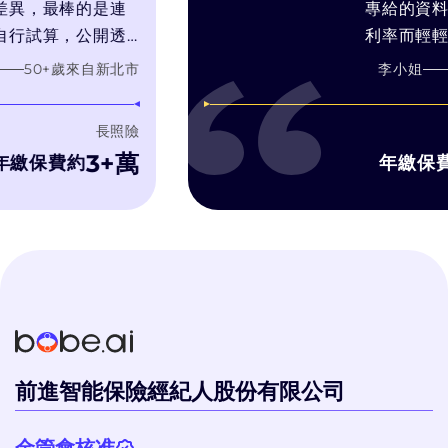
最棒的是連
專給的資料, 常
算，公開透
利率而輕輕帶過預
我的需求推
靠推銷技術和人情
+歲
來自
新北市
李小姐
60
+
的產品，而
在幫你找最適合
銷售利潤最
3. bobe試算
長照險
濾推銷理專的話術
3+萬
1
費約
年繳保費約
字比較, 有疑問
洽詢, 而bobe 
不會硬纏著你推
個過程體驗很好
前進智能保險經紀人股份有限公司
金管會核准