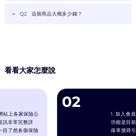
Q2
這個商品大概多少錢？
看看大家怎麼說
02
站上各家保險公
1. 加入會員後可
常完整詳
功能是目前最符
然各個保險
保單搜尋引擎. 2.