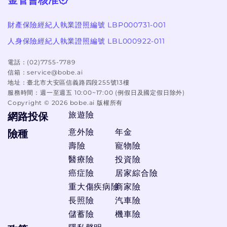
財產保險經紀人執業證照編號 LBP000731-001
人身保險經紀人執業證照編號 LBL000922-011
電話：
(02)7755-7789
信箱：
service@bobe.ai
地址：
臺北市大安區信義路四段255號13樓
服務時間：
週一至週五 10:00~17:00 (例假日及國定假日除外)
Copyright ©
2026
bobe.ai 版權所有
旅遊險
網路投保
意外險
年金
險種
壽險
寵物險
醫療險
投資險
癌症險
居家綜合險
重大傷疾病險
商家險
長照險
汽車險
儲蓄險
機車險