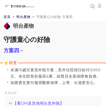
首頁
明台產物
守護童心の好險-方案四
明台產物
守護童心の好險
方案四
方案一
精選
未滿15歲兒童意外險方案，意外住院按日給付2000
方案三
元、未住院骨折最高6萬，給寶貝全面保障無負擔。
加購實支實付傷害醫療保障，上學、出遊更安心。
方案二
更多說明
方案五
【看DM及其他明台意外險】