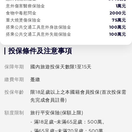
意外傷害醫療保險金
1萬元
食物中毒慰問金
2000元
重大燒燙傷保險金
75萬
元
搭乘公共交通工具意外身故保險金
100萬
元
搭乘公共交通工具意外失能保險金
100萬
元
投保條件及注意事項
保障年期
國內旅遊投保天數限1至15天
繳費年期
躉繳
投保年齡
限18足歲以上之本國籍會員投保(首次投保需
先完成會員註冊)
額度限制
旅行平安保險(保額上限)
- 滿18足歲~未滿65足歲：500萬。
- 滿65足歲~未滿70足歲：500萬。