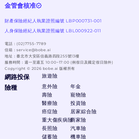
金管會核准
財產保險經紀人執業證照編號 LBP000731-001
人身保險經紀人執業證照編號 LBL000922-011
電話：
(02)7755-7789
信箱：
service@bobe.ai
地址：
臺北市大安區信義路四段255號13樓
服務時間：
週一至週五 10:00~17:00 (例假日及國定假日除外)
Copyright ©
2026
bobe.ai 版權所有
旅遊險
網路投保
意外險
年金
險種
壽險
寵物險
醫療險
投資險
癌症險
居家綜合險
重大傷疾病險
商家險
長照險
汽車險
儲蓄險
機車險