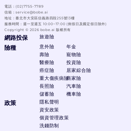
電話：
(02)7755-7789
信箱：
service@bobe.ai
地址：
臺北市大安區信義路四段255號13樓
服務時間：
週一至週五 10:00~17:00 (例假日及國定假日除外)
Copyright ©
2026
bobe.ai 版權所有
旅遊險
網路投保
意外險
年金
險種
壽險
寵物險
醫療險
投資險
癌症險
居家綜合險
重大傷疾病險
商家險
長照險
汽車險
儲蓄險
機車險
隱私聲明
政策
資安政策
個資管理政策
洗錢防制