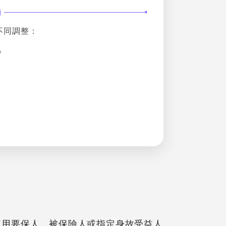
項
不同調整：
%
使用要保人、被保險人或指定身故受益人