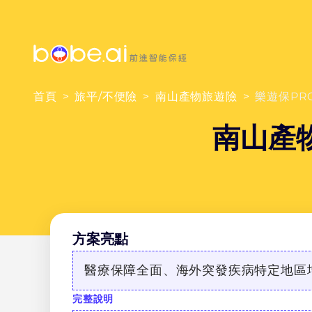
首頁
旅平/不便險
南山產物旅遊險
樂遊保PRO
南山產物
方案亮點
醫療保障全面、海外突發疾病特定地區
完整說明