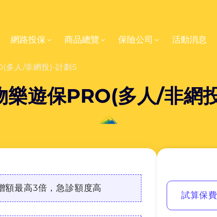
網路投保
商品總覽
保險公司
活動消息
(多人/非網投)-計劃5
樂遊保PRO(多人/非網投
增額最高3倍，急診額度高
試算保