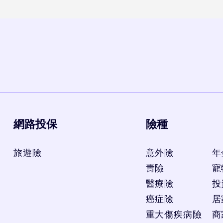
網路投保
險種
旅遊險
意外險
年
壽險
寵
醫療險
投
癌症險
居
重大傷疾病險
商