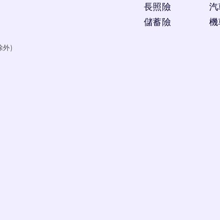
長照險
汽
儲蓄險
機
除外)