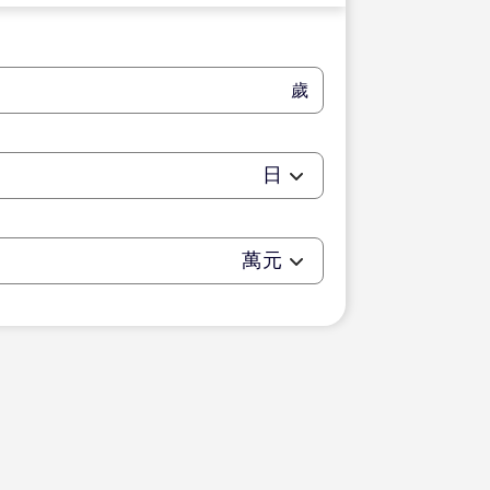
歲
日
萬元