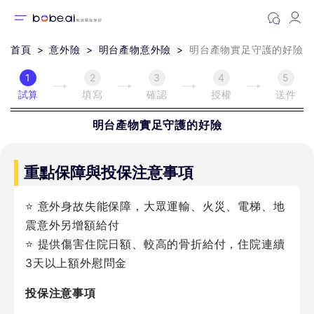
首頁
意外險
明台產物意外險
明台產物實足守護的好險
1
2
3
4
5
試算
填寫
確認
授權
送件
明台產物
實足守護的好險
重點保障與投保注意事項
⭐ 意外身故失能保障，大眾運輸、火災、電梯、地
震意外另增額給付
⭐ 提供傷害住院日額、較高的骨折給付，住院連續
3天以上額外慰問金
投保注意事項