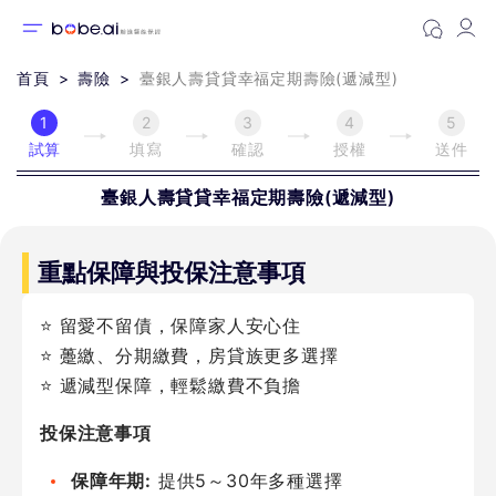
首頁
壽險
臺銀人壽貸貸幸福定期壽險(遞減型)
1
2
3
4
5
試算
填寫
確認
授權
送件
臺銀人壽
貸貸幸福定期壽險(遞減型)
重點保障與投保注意事項
⭐ 留愛不留債，保障家人安心住
⭐ 躉繳、分期繳費，房貸族更多選擇
⭐ 遞減型保障，輕鬆繳費不負擔
投保注意事項
保障年期:
提供5～30年多種選擇