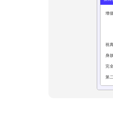
增
祝壽
身
完
第