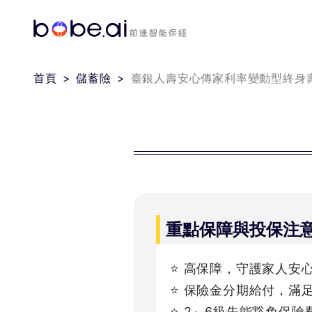
首頁
儲蓄險
臺銀人壽安心傳家利率變動型終身壽
重點保障與投保注
⭐ 高保障，守護家人安
⭐ 保險金分期給付，滿
⭐ 2～6級失能豁免保