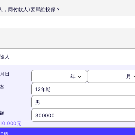
人，同付款人)要幫誰投保？
險人
月日
年
月
案
12年期
男
額
0,000元
詳情