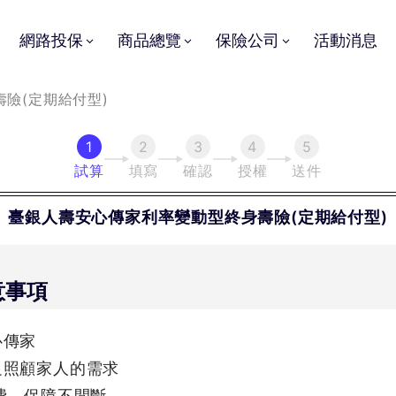
網路投保
商品總覽
保險公司
活動消息
險(定期給付型)
1
2
3
4
5
試算
填寫
確認
授權
送件
臺銀人壽
安心傳家利率變動型終身壽險(定期給付型)
意事項
心傳家
足照顧家人的需求
險費，保障不間斷