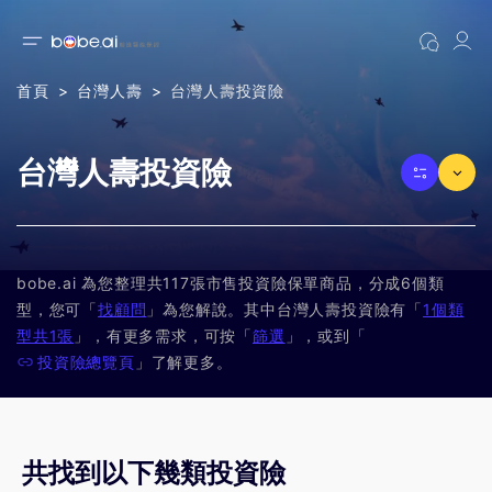
首頁
台灣人壽
台灣人壽投資險
台灣人壽投資險
bobe.ai 為您整理共117張市售投資險保單商品，分成6個類
型，您可「
找顧問
」為您解說。其中台灣人壽投資險有「
1個類
型共1張
」，有更多需求，可按「
篩選
」，或到「
投資險總覽頁
」了解更多。
共找到以下幾類投資險