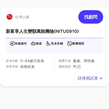
找顧問
台灣人壽
新富享人生變額萬能壽險(NITU0910)
加值給付
身故
完全失能
期滿領回
0~64歲可投保
躉繳、彈性繳
投保年齡
繳費年期
保障終身
甲/乙
保障年期
壽險類型
詳情與試算