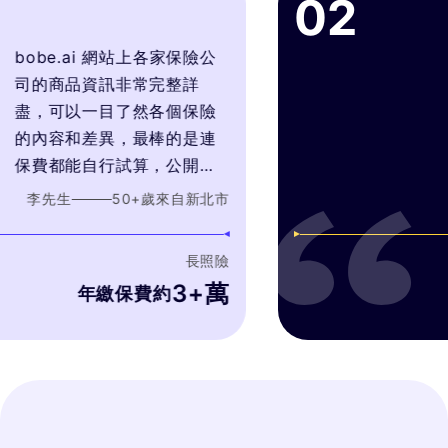
02
bobe.ai 網站上各家保險公
司的商品資訊非常完整詳
盡，可以一目了然各個保險
的內容和差異，最棒的是連
保費都能自行試算，公開透
明，顧問會針對我的需求推
李先生
50
+歲
來自
新北市
薦最符合我需要的產品，而
不是只考量自身銷售利潤最
長照險
好的產品。
3+萬
年繳保費約