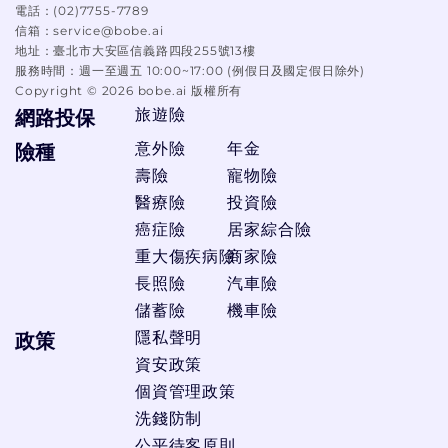
電話：
(02)7755-7789
信箱：
service@bobe.ai
地址：
臺北市大安區信義路四段255號13樓
服務時間：
週一至週五 10:00~17:00 (例假日及國定假日除外)
Copyright ©
2026
bobe.ai 版權所有
旅遊險
網路投保
意外險
年金
險種
壽險
寵物險
醫療險
投資險
癌症險
居家綜合險
重大傷疾病險
商家險
長照險
汽車險
儲蓄險
機車險
隱私聲明
政策
資安政策
個資管理政策
洗錢防制
公平待客原則