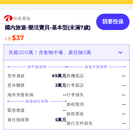
和泰產物
我要投保
國內旅遊-樂活寶貝-基本型(未滿7歲)
$
37
5
天
失能200萬！含食物中毒、責任險5萬
旅平險保障
旅遊不便保障
意外身故
69萬元
班機延誤
--
意外醫療
2萬元
行李延誤
--
海外突發疾病
--
行李損失
--
旅遊綜合保障
旅程取消
--
緊急救援
--
旅程更改
--
責任險保障
5萬元
旅行文件損失
--