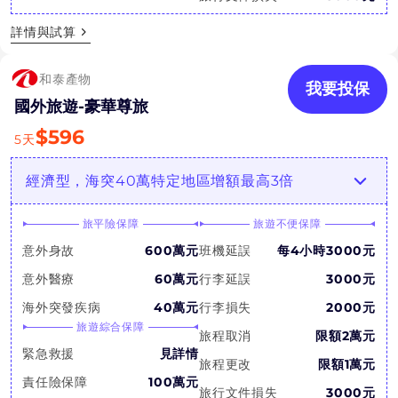
詳情與試算
和泰產物
我要投保
國外旅遊-豪華尊旅
$
596
5
天
經濟型，海突40萬特定地區增額最高3倍
旅平險保障
旅遊不便保障
意外身故
600萬元
班機延誤
每4小時3000元
意外醫療
60萬元
行李延誤
3000元
海外突發疾病
40萬元
行李損失
2000元
旅遊綜合保障
旅程取消
限額2萬元
緊急救援
見詳情
旅程更改
限額1萬元
責任險保障
100萬元
旅行文件損失
3000元