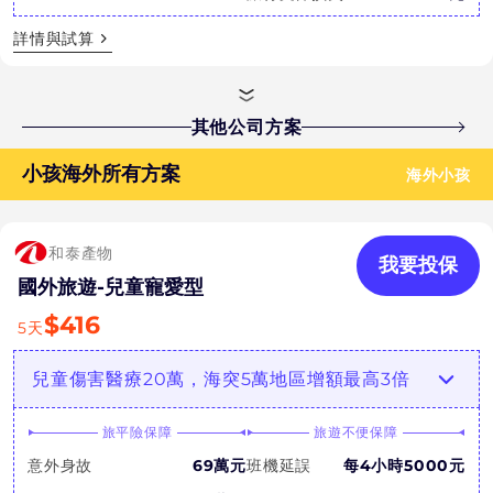
詳情與試算
其他公司方案
小孩海外所有方案
海外小孩
和泰產物
我要投保
國外旅遊-兒童寵愛型
$
416
5
天
兒童傷害醫療20萬，海突5萬地區增額最高3倍
旅平險保障
旅遊不便保障
意外身故
69萬元
班機延誤
每4小時5000元