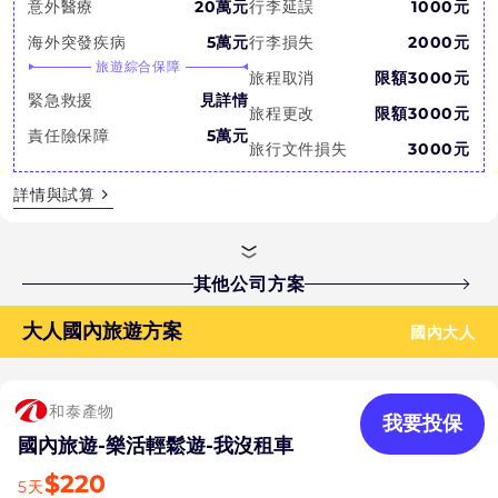
意外醫療
20萬元
行李延誤
1000元
海外突發疾病
5萬元
行李損失
2000元
旅遊綜合保障
旅程取消
限額3000元
緊急救援
見詳情
旅程更改
限額3000元
責任險保障
5萬元
旅行文件損失
3000元
詳情與試算
其他公司方案
大人國內旅遊方案
國內大人
和泰產物
我要投保
國內旅遊-樂活輕鬆遊-我沒租車
$
220
5
天