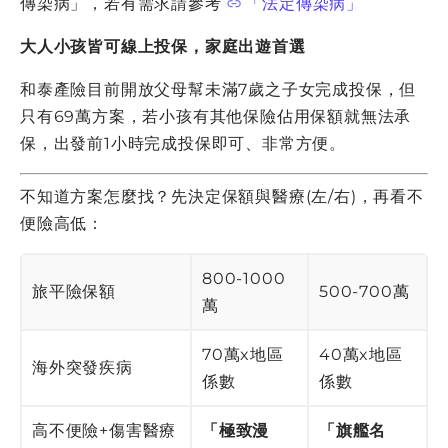
傳染病」，若有需求請參考
「法定傳染病」
大人小孩皆可線上投保，家庭出遊首選
和泰產險目前開放父母幫未滿7歲之子女完成投保，但
只有69萬方案，若小孩有其他保險佔用保額就無法承
保，出發前1小時完成投保即可、非常方便。
不知道方案怎麼找？先決定保額與醫療(左/右)，再看不
便險高低：
800-1000
旅平險保額
500-700萬
萬
70萬x地區
40萬x地區
海外突發疾病
係數
係數
高不便險+傷害醫療
「極致漫
「旗艦名