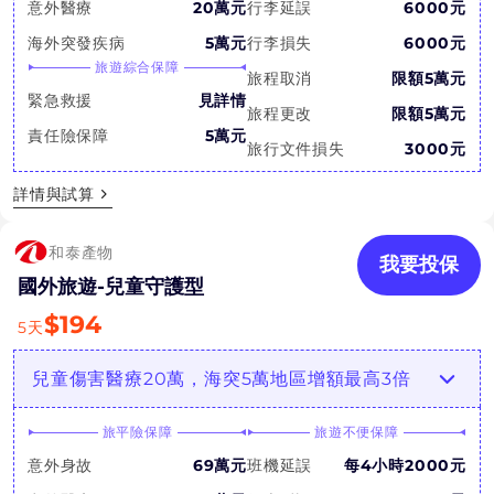
意外醫療
20萬元
行李延誤
6000元
海外突發疾病
5萬元
行李損失
6000元
旅遊綜合保障
旅程取消
限額5萬元
緊急救援
見詳情
旅程更改
限額5萬元
責任險保障
5萬元
旅行文件損失
3000元
詳情與試算
和泰產物
我要投保
國外旅遊-兒童守護型
$
194
5
天
兒童傷害醫療20萬，海突5萬地區增額最高3倍
旅平險保障
旅遊不便保障
意外身故
69萬元
班機延誤
每4小時2000元