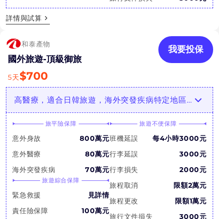
詳情與試算
和泰產物
我要投保
國外旅遊-頂級御旅
$
700
5
天
高醫療，適合日韓旅遊，海外突發疾病特定地區增額最高3倍
旅平險保障
旅遊不便保障
意外身故
800萬元
班機延誤
每4小時3000元
意外醫療
80萬元
行李延誤
3000元
海外突發疾病
70萬元
行李損失
2000元
旅遊綜合保障
旅程取消
限額2萬元
緊急救援
見詳情
旅程更改
限額1萬元
責任險保障
100萬元
旅行文件損失
3000元