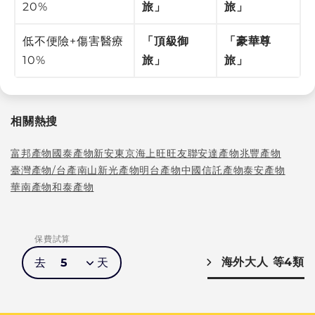
20%
旅」
旅」
低不便險+傷害醫療
「頂級御
「豪華尊
10%
旅」
旅」
相關熱搜
富邦產物
國泰產物
新安東京海上
旺旺友聯
安達產物
兆豐產物
臺灣產物/台產
南山
新光產物
明台產物
中國信託產物
泰安產物
華南產物
和泰產物
保費試算
海外大人
等4類
去
5
天