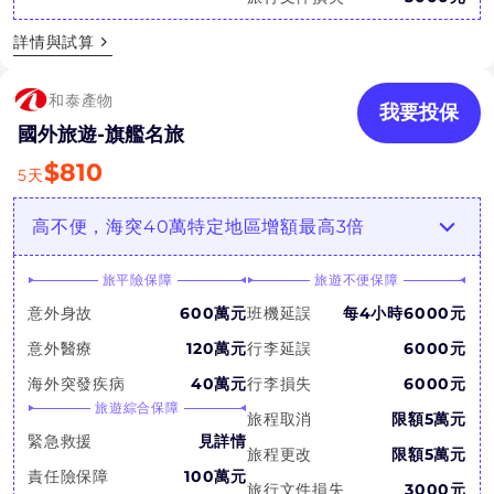
詳情與試算
和泰產物
我要投保
國外旅遊-旗艦名旅
$
810
5
天
高不便，海突40萬特定地區增額最高3倍
旅平險保障
旅遊不便保障
意外身故
600萬元
班機延誤
每4小時6000元
意外醫療
120萬元
行李延誤
6000元
海外突發疾病
40萬元
行李損失
6000元
旅遊綜合保障
旅程取消
限額5萬元
緊急救援
見詳情
旅程更改
限額5萬元
責任險保障
100萬元
旅行文件損失
3000元