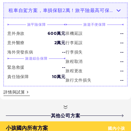
租車自駕方案，車損保額2萬！旅平險最高可保900萬
旅平險保障
旅遊不便保障
意外身故
600萬元
班機延誤
--
意外醫療
2萬元
行李延誤
--
海外突發疾病
--
行李損失
--
旅遊綜合保障
旅程取消
--
緊急救援
--
旅程更改
--
責任險保障
10萬元
旅行文件損失
--
詳情與試算
其他公司方案
小孩國內所有方案
國內小孩