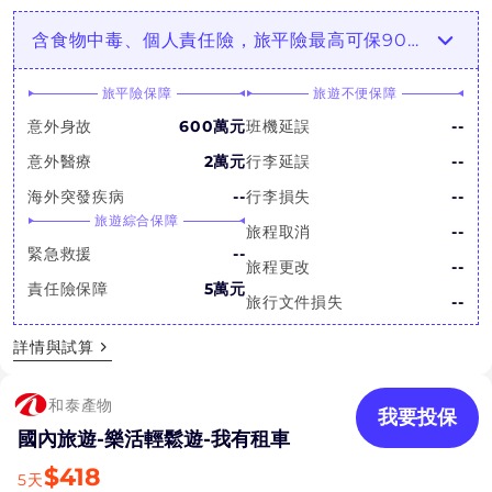
含食物中毒、個人責任險，旅平險最高可保900萬
旅平險保障
旅遊不便保障
意外身故
600萬元
班機延誤
--
意外醫療
2萬元
行李延誤
--
海外突發疾病
--
行李損失
--
旅遊綜合保障
旅程取消
--
緊急救援
--
旅程更改
--
責任險保障
5萬元
旅行文件損失
--
詳情與試算
和泰產物
我要投保
國內旅遊-樂活輕鬆遊-我有租車
$
418
5
天