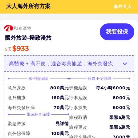
大人海外所有方案
海外大人
和泰產物
我要投保
國外旅遊-極致漫旅
$
933
5
天
高醫療 + 高不便，適合歐美旅遊，海外突發疾病特定地區增額最高3倍
旅平險保障
旅遊不便保障
意外身故
800萬元
班機延誤
每4小時6000元
意外醫療
160萬元
行李延誤
6000元
海外突發疾病
70萬元
行李損失
6000元
旅遊綜合保障
旅程取消
限額5萬元
緊急救援
見詳情
旅程更改
限額5萬元
責任險保障
100萬元
旅行文件損失
3000元