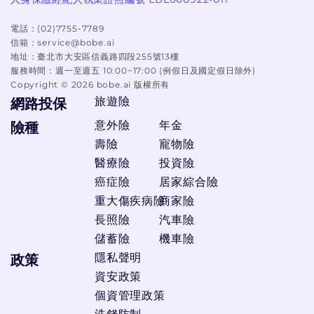
電話：
(02)7755-7789
信箱：
service@bobe.ai
地址：
臺北市大安區信義路四段255號13樓
服務時間：
週一至週五 10:00~17:00 (例假日及國定假日除外)
Copyright ©
2026
bobe.ai 版權所有
旅遊險
網路投保
意外險
年金
險種
壽險
寵物險
醫療險
投資險
癌症險
居家綜合險
重大傷疾病險
商家險
長照險
汽車險
儲蓄險
機車險
隱私聲明
政策
資安政策
個資管理政策