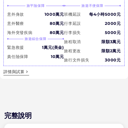
旅平險保障
旅遊不便保障
意外身故
1000萬元
班機延誤
每4小時5000元
意外醫療
80萬元
行李延誤
2000元
海外突發疾病
80萬元
行李損失
5000元
旅遊綜合保障
旅程取消
限額3萬元
緊急救援
1萬元(美金)
旅程更改
限額2萬元
責任險保障
10萬元
旅行文件損失
3000元
詳情與試算
完整說明