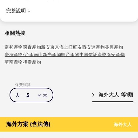
完整說明
相關熱搜
富邦產物
國泰產物
新安東京海上
旺旺友聯
安達產物
兆豐產物
臺灣產物/台產
南山
新光產物
明台產物
中國信託產物
泰安產物
華南產物
和泰產物
保費試算
海外大人
等1類
去
5
天
海外方案 (含法傳)
海外大人