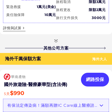
旅程取消
限額3萬元
緊急救援
1萬元(美金)
旅程更改
限額2萬元
責任險保障
10萬元
旅行文件損失
3000元
詳情與試算
其他公司方案
海外千萬保額方案
海外大人
華南產物
網路投保
國外旅遊險-醫療豪華型(含法傳)
$
990
5
天
有保法定傳染病！滿額再贈IC Care線上醫療諮詢！