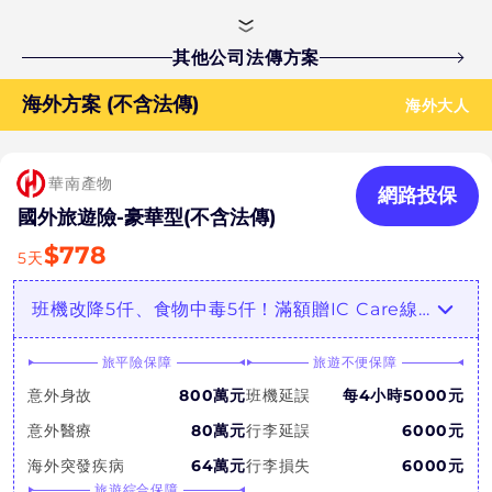
其他公司法傳方案
海外方案 (不含法傳)
海外大人
華南產物
網路投保
國外旅遊險-豪華型(不含法傳)
$
778
5
天
班機改降5仟、食物中毒5仟！滿額贈IC Care線上醫療諮詢
旅平險保障
旅遊不便保障
意外身故
800萬元
班機延誤
每4小時5000元
意外醫療
80萬元
行李延誤
6000元
海外突發疾病
64萬元
行李損失
6000元
旅遊綜合保障