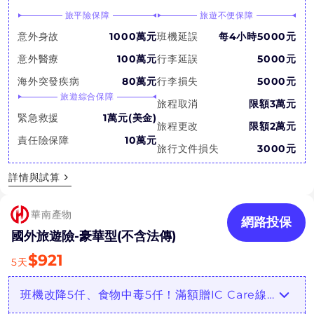
旅平險保障
旅遊不便保障
意外身故
1000萬元
班機延誤
每4小時5000元
意外醫療
100萬元
行李延誤
5000元
海外突發疾病
80萬元
行李損失
5000元
旅遊綜合保障
旅程取消
限額3萬元
緊急救援
1萬元(美金)
旅程更改
限額2萬元
責任險保障
10萬元
旅行文件損失
3000元
詳情與試算
華南產物
網路投保
國外旅遊險-豪華型(不含法傳)
$
921
5
天
班機改降5仟、食物中毒5仟！滿額贈IC Care線上醫療諮詢