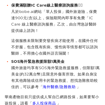
保費滿額贈IC Care線上醫療諮詢服務👨‍⚕️
凡於bobe.ai網站「單人投保」國外旅遊險，保費
達900元(含)以上，保險期間內即享有免費「IC
Care 線上醫療諮詢服務」乙次，由台灣急診醫師
提供線上諮詢！
這個服務未限制要突發疾病才能使用，在國外任何
不舒服，包含既有疾病、慢性病等情形都可以諮詢
醫師，不用擔心在國外語言隔閡！
SOS海外緊急救援限額1萬美金
國外旅遊均享有SOS海外緊急救援服務，但限額1萬
美金(約32萬台幣)且限意外傷害所致。如果自身沒
有其他壽險或信用卡的緊急救援、想找急難救助較
佳的，可以參考「
海外醫療/急難救助
」
華南產物目前只提供成人幫自己網路投保，如果要幫小
孩投保，請看「
多人投保商品
」