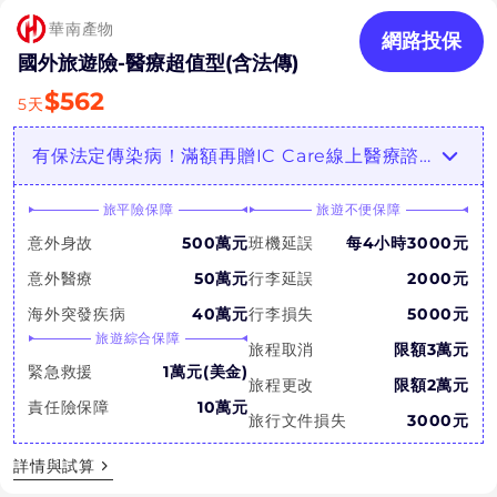
華南產物
網路投保
國外旅遊險-醫療超值型(含法傳)
$
562
5
天
有保法定傳染病！滿額再贈IC Care線上醫療諮詢！
旅平險保障
旅遊不便保障
意外身故
500萬元
班機延誤
每4小時3000元
意外醫療
50萬元
行李延誤
2000元
海外突發疾病
40萬元
行李損失
5000元
旅遊綜合保障
旅程取消
限額3萬元
緊急救援
1萬元(美金)
旅程更改
限額2萬元
責任險保障
10萬元
旅行文件損失
3000元
詳情與試算