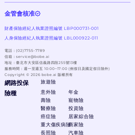
金管會核准
財產保險經紀人執業證照編號 LBP000731-001
人身保險經紀人執業證照編號 LBL000922-011
電話：
(02)7755-7789
信箱：
service@bobe.ai
地址：
臺北市大安區信義路四段255號13樓
服務時間：
週一至週五 10:00~17:00 (例假日及國定假日除外)
Copyright ©
2026
bobe.ai 版權所有
旅遊險
網路投保
意外險
年金
險種
壽險
寵物險
醫療險
投資險
癌症險
居家綜合險
重大傷疾病險
商家險
長照險
汽車險