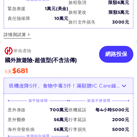
旅程取消
限額6萬元
緊急救援
1萬元(美金)
旅程更改
限額5萬元
責任險保障
10萬元
旅行文件損失
3000元
詳情與試算
華南產物
網路投保
國外旅遊險-超值型(不含法傳)
$
681
5
天
班機改降5仟、食物中毒3仟！滿額贈IC Care線上醫療諮詢
旅平險保障
旅遊不便保障
意外身故
700萬元
班機延誤
每4小時5000元
意外醫療
56萬元
行李延誤
2000元
海外突發疾病
56萬元
行李損失
5000元
旅遊綜合保障