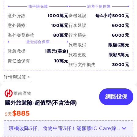
旅平險保障
旅遊不便保障
意外身故
1000萬元
班機延誤
每4小時5000元
意外醫療
100萬元
行李延誤
6000元
海外突發疾病
80萬元
行李損失
6000元
旅遊綜合保障
旅程取消
限額6萬元
緊急救援
1萬元(美金)
旅程更改
限額5萬元
責任險保障
10萬元
旅行文件損失
3000元
詳情與試算
華南產物
網路投保
國外旅遊險-超值型(不含法傳)
$
885
5
天
班機改降5仟、食物中毒3仟！滿額贈IC Care線上醫療諮詢