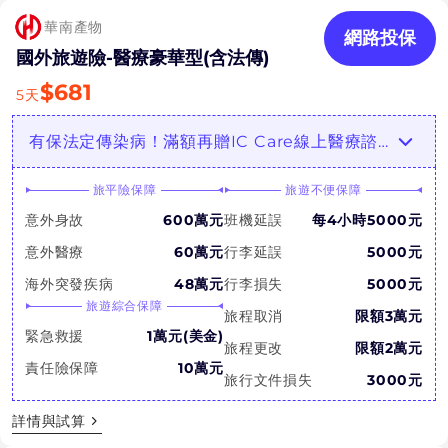
華南產物
網路投保
國外旅遊險-醫療豪華型(含法傳)
$
681
5
天
有保法定傳染病！滿額再贈IC Care線上醫療諮詢！
旅平險保障
旅遊不便保障
意外身故
600萬元
班機延誤
每4小時5000元
意外醫療
60萬元
行李延誤
5000元
海外突發疾病
48萬元
行李損失
5000元
旅遊綜合保障
旅程取消
限額3萬元
緊急救援
1萬元(美金)
旅程更改
限額2萬元
責任險保障
10萬元
旅行文件損失
3000元
詳情與試算