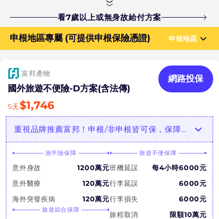
看7歲以上或無身故給付方案
申根地區專屬 (可提供申根保險憑證)
申根地區
富邦產物
網路投保
國外旅遊不便險-D方案(含法傳)
$
1,746
5
天
重視品牌推薦富邦！申根/非申根皆可保，保障豐富全面，可加購票券取消補償！
旅平險保障
旅遊不便保障
意外身故
1200萬元
班機延誤
每4小時6000元
意外醫療
120萬元
行李延誤
6000元
海外突發疾病
120萬元
行李損失
6000元
旅遊綜合保障
旅程取消
限額10萬元