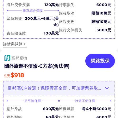
海外突發疾病
120萬元
行李損失
6000元
旅遊綜合保障
旅程取消
限額10萬元
緊急救援
200萬元+6萬元(美
旅程更改
限額10萬元
金)
旅行文件損失
3000元
責任險保障
100萬元
詳情與試算
富邦產物
網路投保
國外旅遊不便險-C方案(含法傳)
$
918
5
天
富邦高CP首選！保障豐富全面，可加購票券取消補償！
旅平險保障
旅遊不便保障
意外身故
600萬元
班機延誤
每4小時6000元
意外醫療
60萬元
行李延誤
6000元