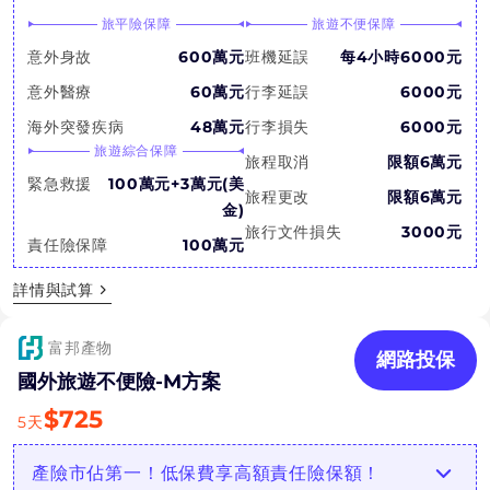
旅平險保障
旅遊不便保障
意外身故
600萬元
班機延誤
每4小時6000元
意外醫療
60萬元
行李延誤
6000元
海外突發疾病
48萬元
行李損失
6000元
旅遊綜合保障
旅程取消
限額6萬元
緊急救援
100萬元+3萬元(美
旅程更改
限額6萬元
金)
旅行文件損失
3000元
責任險保障
100萬元
詳情與試算
富邦產物
網路投保
國外旅遊不便險-M方案
$
725
5
天
產險市佔第一！低保費享高額責任險保額！