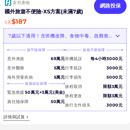
富邦產物
網路投保
國外旅遊不便險-XS方案(未滿7歲)
$
187
5
天
7歲以下適用！含班機改降、食物中毒、急難救助等！
旅平險保障
旅遊不便保障
意外身故
69萬元
班機延誤
每4小時3000元
意外醫療
5萬元
行李延誤
3000元
海外突發疾病
5萬元
行李損失
5000元
旅遊綜合保障
旅程取消
限額3萬元
緊急救援
50萬元+3萬元(美金)
旅程更改
限額3萬元
責任險保障
50萬元
旅行文件損失
3000元
詳情與試算