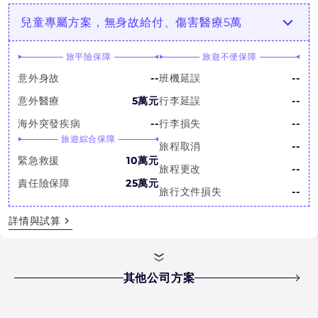
兒童專屬方案，無身故給付、傷害醫療5萬
旅平險保障
旅遊不便保障
意外身故
--
班機延誤
--
意外醫療
5萬元
行李延誤
--
海外突發疾病
--
行李損失
--
旅遊綜合保障
旅程取消
--
緊急救援
10萬元
旅程更改
--
責任險保障
25萬元
旅行文件損失
--
詳情與試算
其他公司方案