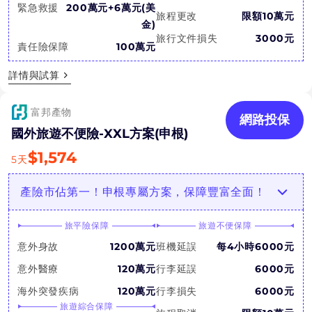
緊急救援
200萬元+6萬元(美
旅程更改
限額10萬元
金)
旅行文件損失
3000元
責任險保障
100萬元
詳情與試算
富邦產物
網路投保
國外旅遊不便險-XXL方案(申根)
$
1,574
5
天
產險市佔第一！申根專屬方案，保障豐富全面！
旅平險保障
旅遊不便保障
意外身故
1200萬元
班機延誤
每4小時6000元
意外醫療
120萬元
行李延誤
6000元
海外突發疾病
120萬元
行李損失
6000元
旅遊綜合保障