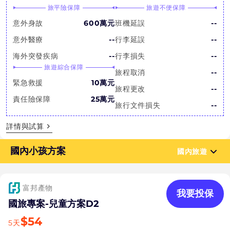
旅平險保障
旅遊不便保障
意外身故
600萬元
班機延誤
--
意外醫療
--
行李延誤
--
海外突發疾病
--
行李損失
--
旅遊綜合保障
旅程取消
--
緊急救援
10萬元
旅程更改
--
責任險保障
25萬元
旅行文件損失
--
詳情與試算
國內小孩方案
國內旅遊
富邦產物
我要投保
國旅專案-兒童方案D2
$
54
5
天