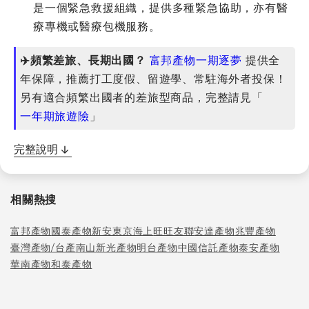
是一個緊急救援組織，提供多種緊急協助，亦有醫
療專機或醫療包機服務。
✈️頻繁差旅、長期出國？
富邦產物一期逐夢
提供全
年保障，推薦打工度假、留遊學、常駐海外者投保！
另有適合頻繁出國者的差旅型商品，完整請見「
一年期旅遊險
」
完整說明
相關熱搜
富邦產物
國泰產物
新安東京海上
旺旺友聯
安達產物
兆豐產物
臺灣產物/台產
南山
新光產物
明台產物
中國信託產物
泰安產物
華南產物
和泰產物