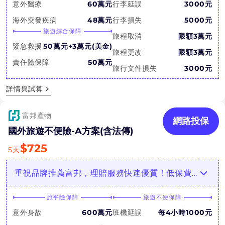
意外醫療
60萬元
行李延誤
3000元
海外突發疾病
48萬元
行李損失
5000元
旅遊綜合保障
旅程取消
限額3萬元
緊急救援
50萬元+3萬元(美金)
旅程更改
限額3萬元
責任險保障
50萬元
旅行文件損失
3000元
詳情與試算
富邦產物
網路投保
國外旅遊不便險-A方案(含法傳)
$
725
5
天
重視品牌推薦富邦，理賠服務快速優質！低保費享高額責任險！
旅平險保障
旅遊不便保障
意外身故
600萬元
班機延誤
每4小時1000元