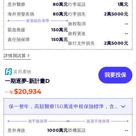
意外醫療
80萬元
行李延誤
1萬元
海外突發疾病
80萬元
行李損失
2萬5000元
旅遊綜合保障
旅程取消
--
緊急救援
150萬元
旅程更改
--
責任險保障
150萬元
旅行文件損失
2萬5000元
詳情與試算
富邦產物
我要投保
一期逐夢-新計畫D
$
20,934
一年
保一整年，高額醫療150萬達申根保險標準，含旅行綜合保障
旅平險保障
旅遊不便保障
意外身故
1000萬元
班機延誤
--