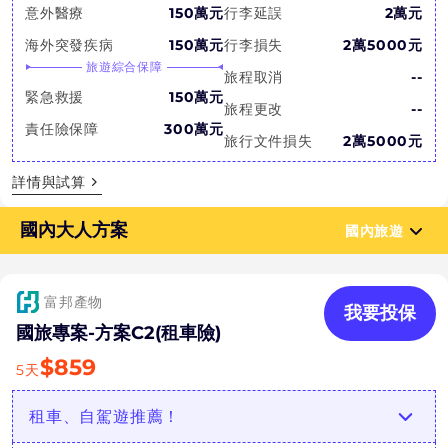
意外醫療
150萬元
行李延誤
2萬元
海外突發疾病
150萬元
行李損失
2萬5000元
旅遊綜合保障
旅程取消
--
緊急救援
150萬元
旅程更改
--
責任險保障
300萬元
旅行文件損失
2萬5000元
詳情與試算
國內大人方案
國內旅遊
富邦產物
我要投保
國旅專案-方案C2(租車險)
$
859
5
天
租車、自駕遊推薦！