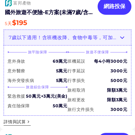
富邦產物
網路投保
國外旅遊不便險-E方案(未滿7歲/含法
傳)
$
195
5
天
7歲以下適用！含班機改降、食物中毒等，可加購票券取消補償！
旅平險保障
旅遊不便保障
意外身故
69萬元
班機延誤
每4小時3000元
意外醫療
5萬元
行李延誤
3000元
海外突發疾病
5萬元
行李損失
5000元
旅遊綜合保障
旅程取消
限額3萬元
緊急救援
50萬元+3萬元(美金)
旅程更改
限額3萬元
責任險保障
50萬元
旅行文件損失
3000元
詳情與試算