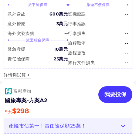
旅平險保障
旅遊不便保障
意外身故
600萬元
班機延誤
--
意外醫療
3萬元
行李延誤
--
海外突發疾病
--
行李損失
--
旅遊綜合保障
旅程取消
--
緊急救援
10萬元
旅程更改
--
責任險保障
25萬元
旅行文件損失
--
詳情與試算
富邦產物
我要投保
國旅專案-方案A2
$
298
5
天
產險市佔第一！責任險保額25萬！