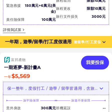
旅程取消
限額10萬元
緊急救援
150萬元+6萬元(美
旅程更改
限額10萬元
金)
旅行文件損失
3000元
責任險保障
100萬元
詳情與試算
一年期，遊學/留學/打工度假適用
遊留學/打工度假
富邦產物
我要投保
一期逐夢-新計畫A
$
5,569
一年
保一整年，度假打工 / 遊學 / 留學皆適用，含旅行綜合保障
旅平險保障
旅遊不便保障
意外身故
300萬元
班機延誤
--