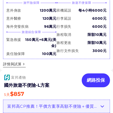
旅平險保障
旅遊不便保障
意外身故
1200萬元
班機延誤
每4小時6000元
意外醫療
120萬元
行李延誤
6000元
海外突發疾病
96萬元
行李損失
6000元
旅遊綜合保障
旅程取消
限額10萬元
緊急救援
150萬元+6萬元(美
旅程更改
限額10萬元
金)
旅行文件損失
3000元
責任險保障
100萬元
詳情與試算
富邦產物
網路投保
國外旅遊不便險-L方案
$
857
5
天
富邦高CP推薦！平價方案享高額不便險＋優質服務