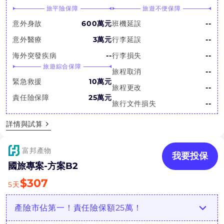
旅平險保障
旅遊不便保障
意外身故
600萬元
班機延誤
--
意外醫療
3萬元
行李延誤
--
海外突發疾病
--
行李損失
--
旅遊綜合保障
旅程取消
--
緊急救援
10萬元
旅程更改
--
責任險保障
25萬元
旅行文件損失
--
詳情與試算
富邦產物
我要投保
國旅專案-方案B2
$
307
5
天
產險市佔第一！責任險保額25萬！