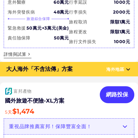
意外醫療
60萬元
行李延誤
1000元
海外突發疾病
48萬元
行李損失
2000元
旅遊綜合保障
旅程取消
限額1萬元
緊急救援
50萬元+3萬元(美金)
旅程更改
限額1萬元
責任險保障
50萬元
旅行文件損失
1000元
詳情與試算
大人海外「不含法傳」方案
海外地區
富邦產物
網路投保
國外旅遊不便險-XL方案
$
1,474
5
天
重視品牌推薦富邦！保障豐富全面！