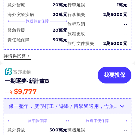
意外醫療
20萬元
行李延誤
1萬元
海外突發疾病
20萬元
行李損失
2萬5000元
旅遊綜合保障
旅程取消
--
緊急救援
20萬元
旅程更改
--
責任險保障
50萬元
旅行文件損失
2萬5000元
詳情與試算
富邦產物
我要投保
一期逐夢-新計畫B
$
9,777
一年
保一整年，度假打工 / 遊學 / 留學皆適用，含旅行綜合保障
旅平險保障
旅遊不便保障
意外身故
500萬元
班機延誤
--