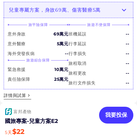
兒童專屬方案，身故69萬、傷害醫療5萬
旅平險保障
旅遊不便保障
意外身故
69萬元
班機延誤
--
意外醫療
5萬元
行李延誤
--
海外突發疾病
--
行李損失
--
旅遊綜合保障
旅程取消
--
緊急救援
10萬元
旅程更改
--
責任險保障
25萬元
旅行文件損失
--
詳情與試算
富邦產物
我要投保
國旅專案-兒童方案E2
$
22
5
天