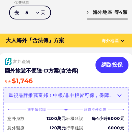
保費試算
海外地區
等4類
去
5
天
大人海外「含法傳」方案
海外地區
富邦產物
網路投保
國外旅遊不便險-D方案(含法傳)
$
1,746
5
天
重視品牌推薦富邦！申根/非申根皆可保，保障豐富全面，可加購票券取消補償！
旅平險保障
旅遊不便保障
意外身故
1200萬元
班機延誤
每4小時6000元
意外醫療
120萬元
行李延誤
6000元