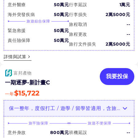
意外醫療
50萬元
行李延誤
1萬元
海外突發疾病
50萬元
行李損失
2萬5000元
旅遊綜合保障
旅程取消
--
緊急救援
50萬元
旅程更改
--
責任險保障
50萬元
旅行文件損失
2萬5000元
詳情與試算
富邦產物
我要投保
一期逐夢-新計畫C
$
15,722
一年
保一整年，度假打工 / 遊學 / 留學皆適用，含旅行綜合保障
旅平險保障
旅遊不便保障
意外身故
800萬元
班機延誤
--