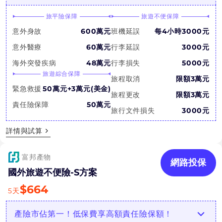
旅平險保障
旅遊不便保障
意外身故
600萬元
班機延誤
每4小時3000元
意外醫療
60萬元
行李延誤
3000元
海外突發疾病
48萬元
行李損失
5000元
旅遊綜合保障
旅程取消
限額3萬元
緊急救援
50萬元+3萬元(美金)
旅程更改
限額3萬元
責任險保障
50萬元
旅行文件損失
3000元
詳情與試算
富邦產物
網路投保
國外旅遊不便險-S方案
$
664
5
天
產險市佔第一！低保費享高額責任險保額！