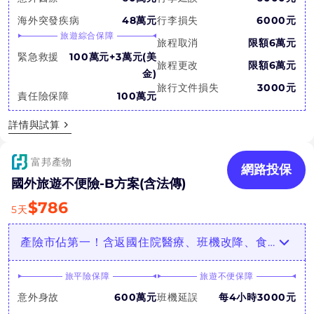
海外突發疾病
48萬元
行李損失
6000元
旅遊綜合保障
旅程取消
限額6萬元
緊急救援
100萬元+3萬元(美
旅程更改
限額6萬元
金)
旅行文件損失
3000元
責任險保障
100萬元
詳情與試算
富邦產物
網路投保
國外旅遊不便險-B方案(含法傳)
$
786
5
天
產險市佔第一！含返國住院醫療、班機改降、食物中毒等
旅平險保障
旅遊不便保障
意外身故
600萬元
班機延誤
每4小時3000元