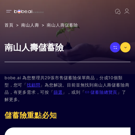
首頁
南山人壽
南山人壽儲蓄險
南山人壽儲蓄險
bobe.ai 為您整理共29張市售儲蓄險保單商品，分成10個類
型，您可「
找顧問
」為您解說。目前並無找到南山人壽儲蓄險商
品，有更多需求，可按「
篩選
」，或到「
儲蓄險總覽頁
」了
解更多。
儲蓄險重點必知