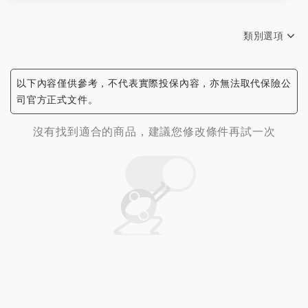
有機會享有增值回饋分享金，適合單身貴族及
家庭支柱，穩健累積保單價值
類別選項
還本型商品，年年領生存保險金，創造穩定現
不限類別
金流，適合為小孩規劃教育基金，或幫自己規
以下內容僅供參考，不代表實際投保內容，亦無法取代保險公
劃退休準備
司官方正式文件。
偏重保障的商品，享有壽險保障同時兼顧穩健
沒有找到適合的商品，建議您修改條件再試一次
累積資產，適合家庭支柱補強保障，或銀髮長
輩做為資產傳承規劃