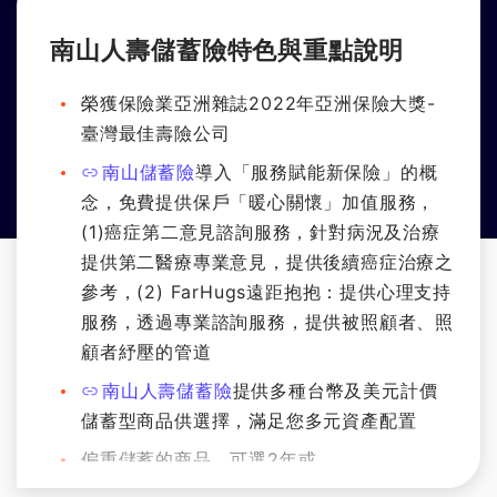
南山人壽儲蓄險特色與重點說明
榮獲保險業亞洲雜誌2022年亞洲保險大獎-
臺灣最佳壽險公司
南山儲蓄險
導入「服務賦能新保險」的概
念，免費提供保戶「暖心關懷」加值服務，
(1)癌症第二意見諮詢服務，針對病況及治療
提供第二醫療專業意見，提供後續癌症治療之
參考，(2) FarHugs遠距抱抱：提供心理支持
服務，透過專業諮詢服務，提供被照顧者、照
顧者紓壓的管道
南山人壽儲蓄險
提供多種台幣及美元計價
儲蓄型商品供選擇，滿足您多元資產配置
偏重儲蓄的商品，可選2年或
6年美金儲蓄險
，靈活反映市場利率，年年