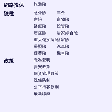
旅遊險
網路投保
意外險
年金
險種
壽險
寵物險
醫療險
投資險
癌症險
居家綜合險
重大傷疾病險
商家險
長照險
汽車險
儲蓄險
機車險
隱私聲明
政策
資安政策
個資管理政策
洗錢防制
公平待客原則
最新職缺