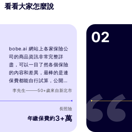
看看大家怎麼說
02
bobe.ai 網站上各家保險公
司的商品資訊非常完整詳
盡，可以一目了然各個保險
的內容和差異，最棒的是連
保費都能自行試算，公開透
明，顧問會針對我的需求推
李先生
50
+歲
來自
新北市
薦最符合我需要的產品，而
不是只考量自身銷售利潤最
長照險
好的產品。
3+萬
年繳保費約