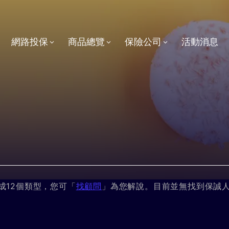
網路投保
商品總覽
保險公司
活動消息
分成12個類型，您可「
找顧問
」為您解說。目前並無找到保誠