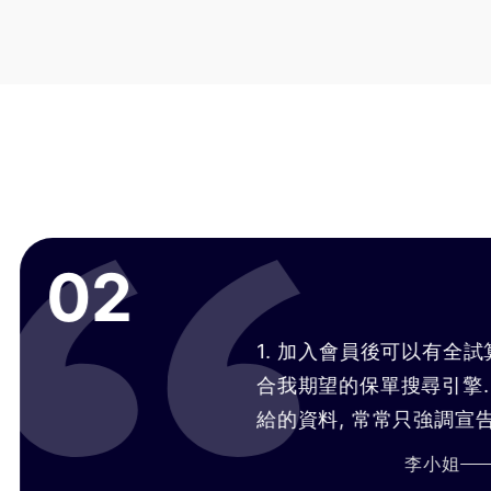
2
1. 加入會員後可以有全試算功能是
合我期望的保單搜尋引擎. 2. 過往
給的資料, 常常只強調宣告利率而輕
預定利率, 全靠推銷技術和人情壓力,
李小姐
60
+歲
來
在幫你找最適合你的保單！ 3. bob