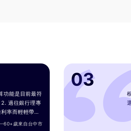
03
目前最符
根據客戶需
銀行理專
選擇，專業
輕帶過
 不是
自
台中市
e試算引