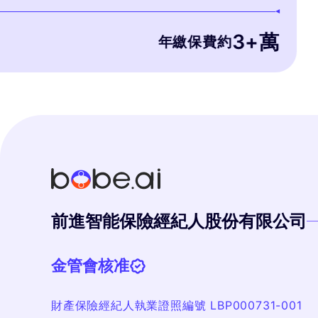
產品。
3+萬
年繳保費約
儲蓄
前進智能保險經紀人股份有限公司
金管會核准
財產保險經紀人執業證照編號 LBP000731-001