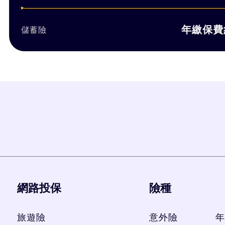
擎直接幫你過濾推銷理專的話術, 直
1,0
年繳保費約
字比較, 有疑問可以再跟顧問洽詢, 而
險
顧問也很專業, 不會硬纏著你推銷商
個過程體驗很好！
網路投保
險種
旅遊險
意外險
年