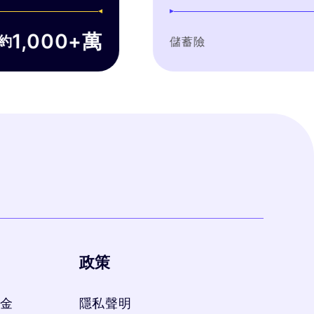
接用數
00+萬
bobe
儲蓄險
品，整
政策
金
隱私聲明