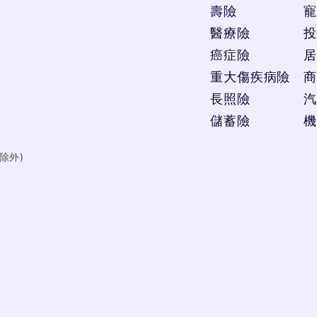
壽險
寵
醫療險
投
癌症險
居
重大傷疾病險
商
長照險
汽
儲蓄險
機
日除外)