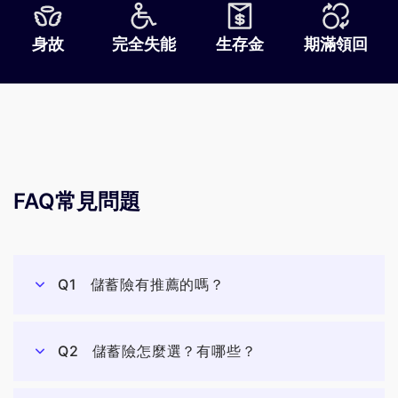
身故
完全失能
生存金
期滿領回
FAQ常見問題
Q1
儲蓄險有推薦的嗎？
Q2
儲蓄險怎麼選？有哪些？