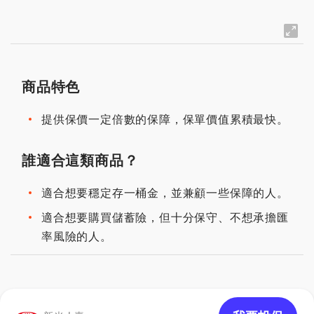
為宣告利率而有增額機會
07 台幣增額型儲蓄險，儲蓄之餘享有基本壽險
保障
商品特色
09 養老型儲蓄險，可於約定年齡開始領取生存金
提供保價一定倍數的保障，保單價值累積最快。
10 多重保障型儲蓄險，提供壽險及其他保障
誰適合這類商品？
11 其他外幣儲蓄險
適合想要穩定存一桶金，並兼顧一些保障的人。
適合想要購買儲蓄險，但十分保守、不想承擔匯
率風險的人。
要怎麼選？看這幾個指標
宣告利率
：越高則回饋越多，但須注意可能會調