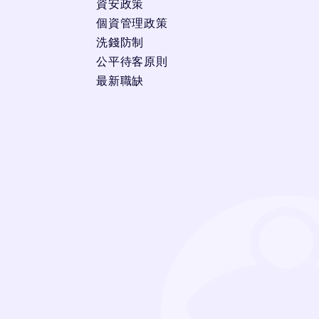
資安政策
個資管理政策
洗錢防制
公平待客原則
最新職缺