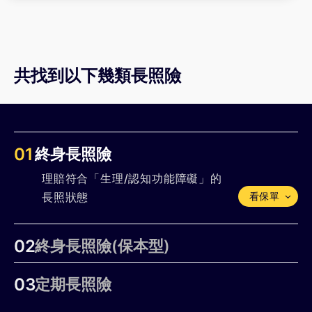
您要規劃的是工作時期失能的風險、或是老年失
能的風險來決定適合的商品。
什麼是失能分期金？
共找到以下幾類長照險
「失能分期金」是經醫師診斷達到條款約定的失
能等級後，只要每年仍生存，就會按年或月，定
期給付保險金。
01
終身長照險
失能分期金大多是給付固定的保險金額，不像一
理賠符合「生理/認知功能障礙」的
次金會依據失能等級而調整比例，但同時他也只
長照狀態
看保單
會給付較嚴重的失能等級，比如1-6級，甚至是1-
4級。
02
終身長照險(保本型)
下面是「失能一次金」與「失能分期金」的比
理賠符合「生理/認知功能障礙」的
較：
03
定期長照險
長照狀態
理賠符合「生理/認知功能障礙」的
失能一次金
失能分期金