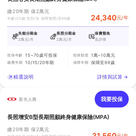
給
事故發生後，一次性給
只要每年仍生
付
付。如果保險期間發生
繳20年期 保2萬元
存，定期給
24,340
方
多次事故，可多次給
元/年
年齡/35歲 性別/女 保障期間/至99歲
付，有總次數
式
付，但有累計總額上限
上限
失能分期金
長照分期金
保費豁免
2萬元/月
2萬元/月
見詳情
想找包含「失能一次金」的商品嗎？請見
「失能險」
15~70歲可投保
1萬~10萬元
投保年齡
投保額度
10/15/20年期
保障至99歲
繳費年期
保障年期
失扶險、長照險有什麼不同？能
精選說明
詳情與試算
互相替代嗎？
我要投保
新光人壽
失扶險因為能給付「疾病失能」和「扶助金」的
特色而常被拿來與「長期照顧險」比較，但其實
長照增安B型長期照顧終身健康保險(MPA)
他們的保障範圍不同，並不能互相替代。
繳20年期 保2萬元
過去失能扶助險的定價便宜且大多帶有保證給
31,560
元/年