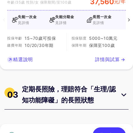
37,560
元/年
年齡/35歲 性別/女 保障期間/至100歲
失能一次金
失能分期金
長照一次金
見詳情
見詳情
見詳情
15~70歲可投保
5000~10萬元
投保年齡
投保額度
10/20/30年期
保障至100歲
繳費年期
保障年期
精選說明
詳情與試算
定期長照險，理賠符合「生理/認
03
知功能障礙」的長照狀態