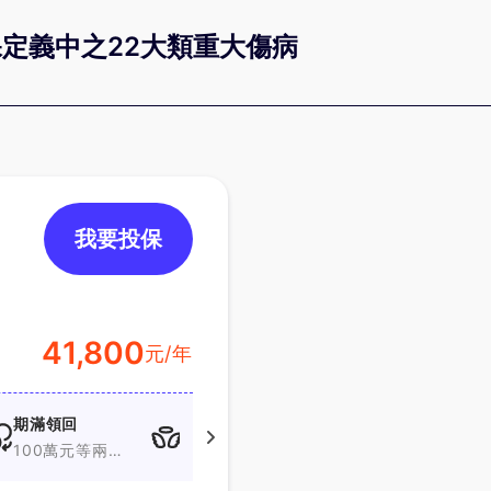
定義中之22大類重大傷病
我要投保
41,800
元/年
期滿領回
身故
完全失能
100萬元等兩者
100萬元等兩者
100萬元等兩者
取其大
取其大
取其大