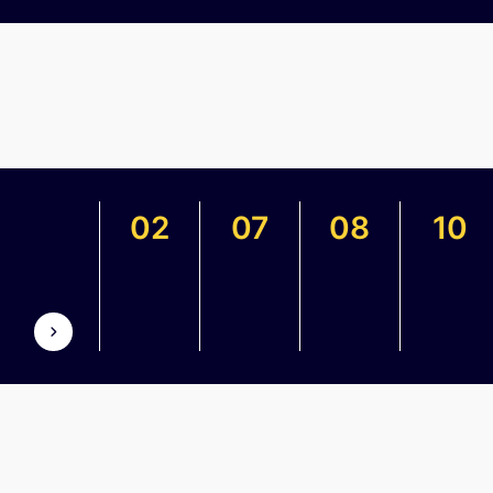
定期重大傷病險
定期重大疾病險(
終身重
02
07
08
10
保障健保定義中之22大類重大
保障7項重度+4項輕
保障7項