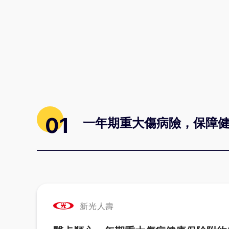
不限類別
01 一年期重大傷病險，保障健保定義中22
02 定期重大傷病險，保障健保定義中之2
01
一年期重大傷病險，保障健
07 定期重大疾病險(乙型)，保障7項重度
08 終身重大疾病險(甲型)，保障7項重度
10 特定傷(疾)病險，保障特定傷病或疾病
新光人壽