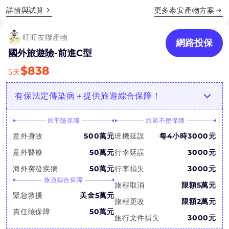
詳情與試算
更多
泰安產物
方案
旺旺友聯產物
網路投保
國外旅遊險-前進C型
$
838
5
天
有保法定傳染病＋提供旅遊綜合保障！
旅平險保障
旅遊不便保障
意外身故
500萬元
班機延誤
每4小時3000元
意外醫療
50萬元
行李延誤
3000元
海外突發疾病
50萬元
行李損失
3000元
旅遊綜合保障
旅程取消
限額5萬元
緊急救援
美金5萬元
旅程更改
限額2萬元
責任險保障
50萬元
旅行文件損失
3000元