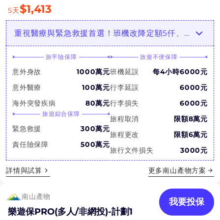
$
1,413
5
天
重視醫療與緊急救援首選！班機改降定額5仟、食物中毒1萬，挑戰最高CP值！
旅平險保障
旅遊不便保障
意外身故
1000萬元
班機延誤
每4小時6000元
意外醫療
100萬元
行李延誤
6000元
海外突發疾病
80萬元
行李損失
6000元
旅遊綜合保障
旅程取消
限額8萬元
緊急救援
300萬元
旅程更改
限額6萬元
責任險保障
500萬元
旅行文件損失
3000元
詳情與試算
更多
南山產物
方案
南山產物
我要投保
樂遊保PRO(多人/非網投)-計劃1