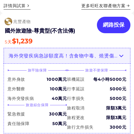
詳情與試算
更多
旺旺友聯產物
方案
兆豐產物
網路投保
國外旅遊險-尊貴型(不含法傳)
$
1,239
5
天
海外突發疾病急診額度高！含食物中毒、燒燙傷、返國住院醫療
旅平險保障
旅遊不便保障
意外身故
1000萬元
班機延誤
每4小時5000元
意外醫療
100萬元
行李延誤
5000元
海外突發疾病
40萬元
行李損失
5000元
旅遊綜合保障
旅程取消
限額3萬元
緊急救援
300萬元
旅程更改
限額3萬元
責任險保障
50萬元
旅行文件損失
3000元