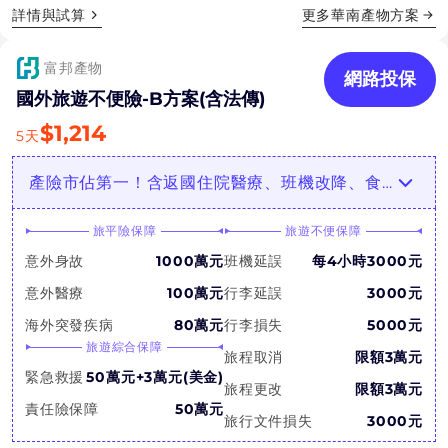
詳情與試算
更多
華南產物
方案
富邦產物
網路投保
國外旅遊不便險-B方案(含法傳)
$
1,214
5
天
產險市佔第一！含返國住院醫療、班機改降、食物中毒等
旅平險保障
旅遊不便保障
意外身故
1000萬元
班機延誤
每4小時3000元
意外醫療
100萬元
行李延誤
3000元
海外突發疾病
80萬元
行李損失
5000元
旅遊綜合保障
旅程取消
限額3萬元
緊急救援
50萬元+3萬元(美金)
旅程更改
限額3萬元
責任險保障
50萬元
旅行文件損失
3000元