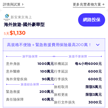
詳情與試算
更多
兆豐產物
方案
新安東京海上
網路投保
海外旅遊-國外豪華型
$
1,130
5
天
高規格不便險＋緊急救援費用保險最高200萬！
旅平險保障
旅遊不便保障
意外身故
1000萬元
班機延誤
每4小時6000元
意外醫療
100萬元
行李延誤
6000元
海外突發疾病
90萬元
行李損失
6000元
旅遊綜合保障
旅程取消
限額5萬元
緊急救援
200萬元
旅程更改
限額3萬元
責任險保障
60萬元
旅行文件損失
3000元