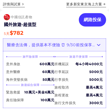
詳情與試算
更多
新安東京海上
方案
中國信託產物
網路投保
國外旅遊-超值型
$
782
5
天
醫療含法傳，提供基本不便險 ⏰ 9/30前投保享Fun心Care醫療諮詢服務
旅平險保障
旅遊不便保障
意外身故
600萬元
班機延誤
每4小時4000元
意外醫療
60萬元
行李延誤
5000元
海外突發疾病
50萬元
行李損失
5000元
旅遊綜合保障
旅程取消
最高4萬元
緊急救援
10萬元+美金6萬元
旅程更改
最高4萬元
責任險保障
100萬元
旅行文件損失
3000元