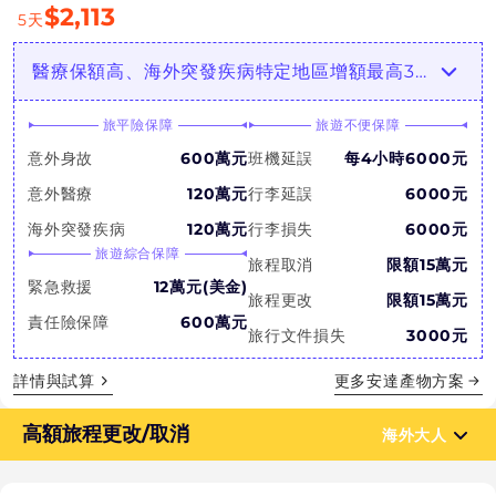
$
2,113
5
天
醫療保額高、海外突發疾病特定地區增額最高3倍！陸海空延誤都賠！
旅平險保障
旅遊不便保障
意外身故
600萬元
班機延誤
每4小時6000元
意外醫療
120萬元
行李延誤
6000元
海外突發疾病
120萬元
行李損失
6000元
旅遊綜合保障
旅程取消
限額15萬元
緊急救援
12萬元(美金)
旅程更改
限額15萬元
責任險保障
600萬元
旅行文件損失
3000元
詳情與試算
更多
安達產物
方案
高額旅程更改/取消
海外大人