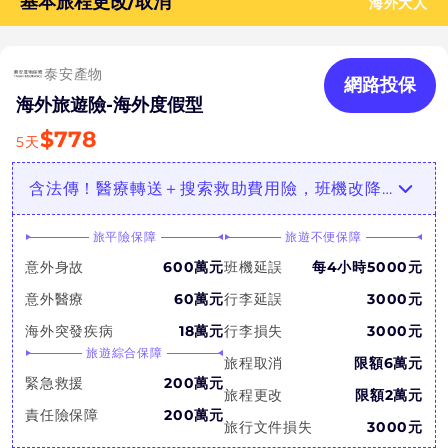
基本旅程更改/取消
海外大人
泰安產物
網路投保
海外旅遊險-海外度假型
$
778
5
天
含法傳！醫療轉送＋搜索救助費用險，班機改降1萬！
旅平險保障
旅遊不便保障
意外身故
600萬元
班機延誤
每4小時5000元
意外醫療
60萬元
行李延誤
3000元
海外突發疾病
18萬元
行李損失
3000元
旅遊綜合保障
旅程取消
限額6萬元
緊急救援
200萬元
旅程更改
限額2萬元
責任險保障
200萬元
旅行文件損失
3000元