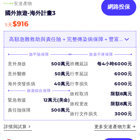
安達產物
網路投保
國外旅遊-海外計畫3
$
916
5
天
高額急難救助與責任險＋完整傳染病保障＋豐富個人財物/居家保障！
旅平險保障
旅遊不便保障
意外身故
500萬元
班機延誤
每4小時6000元
意外醫療
50萬元
行李延誤
6000元
海外突發疾病
40萬元
行李損失
6000元
旅遊綜合保障
旅程取消
限額8萬元
緊急救援
12萬元(美金)
旅程更改
限額8萬元
責任險保障
500萬元
旅行文件損失
3000元
詳情與試算
更多
安達產物
方案