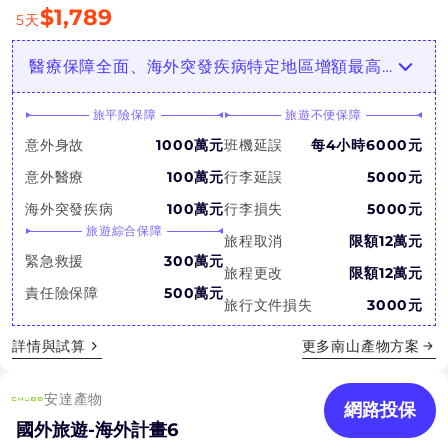
$
1,789
5
天
醫療保障全面、海外突發疾病特定地區增額最高3倍，急診額度高
旅平險保障
旅遊不便保障
意外身故
1000萬元
班機延誤
每4小時6000元
意外醫療
100萬元
行李延誤
5000元
海外突發疾病
100萬元
行李損失
5000元
旅遊綜合保障
旅程取消
限額12萬元
緊急救援
300萬元
旅程更改
限額12萬元
責任險保障
500萬元
旅行文件損失
3000元
詳情與試算
更多
南山產物
方案
安達產物
網路投保
國外旅遊-海外計畫6