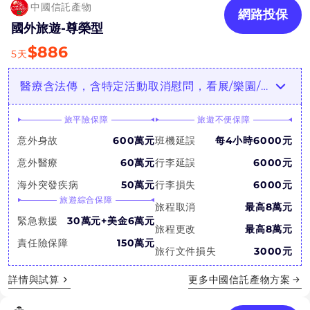
中國信託產物
網路投保
國外旅遊-尊榮型
$
886
5
天
醫療含法傳，含特定活動取消慰問，看展/樂園/滑雪推薦！⏰ 9/30前投保享Fun心Care醫療諮詢服務
旅平險保障
旅遊不便保障
意外身故
600萬元
班機延誤
每4小時6000元
意外醫療
60萬元
行李延誤
6000元
海外突發疾病
50萬元
行李損失
6000元
旅遊綜合保障
旅程取消
最高8萬元
緊急救援
30萬元+美金6萬元
旅程更改
最高8萬元
責任險保障
150萬元
旅行文件損失
3000元
詳情與試算
更多
中國信託產物
方案