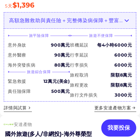
$
1,396
5
天
高額急難救助與責任險＋完整傳染病保障＋豐富個人財物/居家保障！
旅平險保障
旅遊不便保障
意外身故
900萬元
班機延誤
每4小時6000元
意外醫療
90萬元
行李延誤
6000元
海外突發疾病
80萬元
行李損失
6000元
旅遊綜合保障
旅程取消
限額8萬元
緊急救援
12萬元(美金)
旅程更改
限額8萬元
責任險保障
500萬元
旅行文件損失
3000元
詳情與試算
更多
安達產物
方案
安達產物
我要投保
國外旅遊(多人/非網投)-海外尊榮型