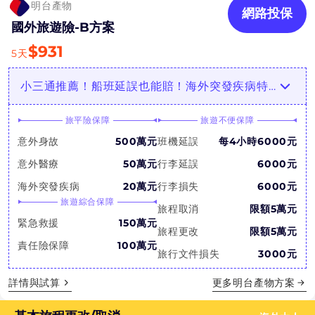
明台產物
網路投保
國外旅遊險-B方案
$
931
5
天
小三通推薦！船班延誤也能賠！海外突發疾病特定地區最高3倍
旅平險保障
旅遊不便保障
意外身故
500萬元
班機延誤
每4小時6000元
意外醫療
50萬元
行李延誤
6000元
海外突發疾病
20萬元
行李損失
6000元
旅遊綜合保障
旅程取消
限額5萬元
緊急救援
150萬元
旅程更改
限額5萬元
責任險保障
100萬元
旅行文件損失
3000元
詳情與試算
更多
明台產物
方案