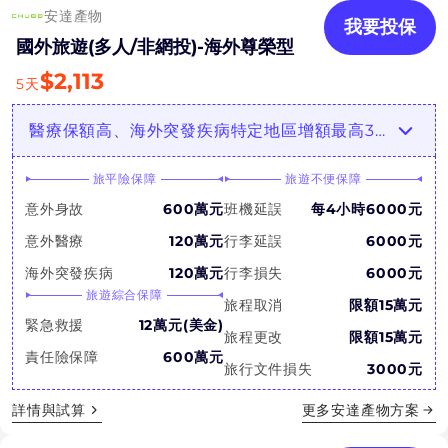
安達產物
我要投保
國外旅遊(多人/非網投)-海外尊榮型
$
2,113
5
天
醫療保額高、海外突發疾病特定地區增額最高3倍！陸海空延誤都賠！
旅平險保障
旅遊不便保障
意外身故
600萬元
班機延誤
每4小時6000元
意外醫療
120萬元
行李延誤
6000元
海外突發疾病
120萬元
行李損失
6000元
旅遊綜合保障
旅程取消
限額15萬元
緊急救援
12萬元(美金)
旅程更改
限額15萬元
責任險保障
600萬元
旅行文件損失
3000元
詳情與試算
更多
安達產物
方案