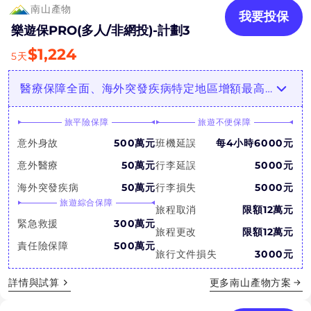
南山產物
我要投保
樂遊保PRO(多人/非網投)-計劃3
$
1,224
5
天
醫療保障全面、海外突發疾病特定地區增額最高3倍，急診額度高
旅平險保障
旅遊不便保障
意外身故
500萬元
班機延誤
每4小時6000元
意外醫療
50萬元
行李延誤
5000元
海外突發疾病
50萬元
行李損失
5000元
旅遊綜合保障
旅程取消
限額12萬元
緊急救援
300萬元
旅程更改
限額12萬元
責任險保障
500萬元
旅行文件損失
3000元
詳情與試算
更多
南山產物
方案