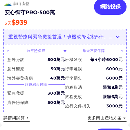
南山產物
網路投保
安心御守PRO-500萬
$
939
5
天
重視醫療與緊急救援首選！班機改降定額5仟、保費便宜CP值佳！
旅平險保障
旅遊不便保障
意外身故
500萬元
班機延誤
每4小時6000元
意外醫療
50萬元
行李延誤
6000元
海外突發疾病
40萬元
行李損失
6000元
旅遊綜合保障
旅程取消
限額8萬元
緊急救援
300萬元
旅程更改
限額6萬元
責任險保障
500萬元
旅行文件損失
3000元
詳情與試算
更多
南山產物
方案