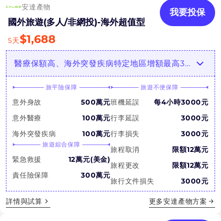
安達產物
我要投保
國外旅遊(多人/非網投)-海外超值型
$
1,688
5
天
醫療保額高、海外突發疾病特定地區增額最高3倍！陸海空延誤都賠！
旅平險保障
旅遊不便保障
意外身故
500萬元
班機延誤
每4小時3000元
意外醫療
100萬元
行李延誤
3000元
海外突發疾病
100萬元
行李損失
3000元
旅遊綜合保障
旅程取消
限額12萬元
緊急救援
12萬元(美金)
旅程更改
限額12萬元
責任險保障
300萬元
旅行文件損失
3000元
詳情與試算
更多
安達產物
方案