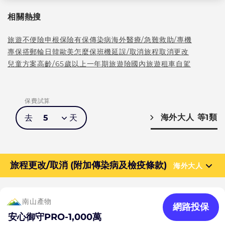
相關熱搜
旅遊不便險
申根保險
有保傳染病
海外醫療/急難救助/專機
專保搭郵輪
日韓歐美怎麼保
班機延誤/取消
旅程取消更改
兒童方案
高齡/65歲以上
一年期旅遊險
國內旅遊
租車自駕
保費試算
海外大人
等1類
去
5
天
旅程更改/取消 (附加傳染病及檢疫條款)
海外大人
南山產物
網路投保
安心御守PRO-1,000萬