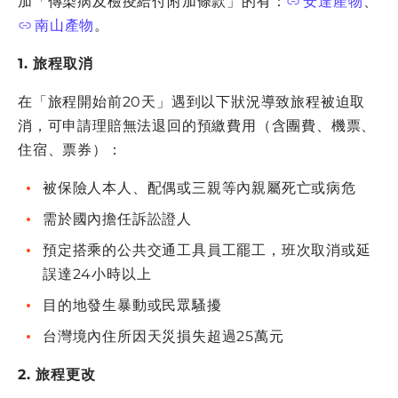
加「傳染病及檢疫給付附加條款」的有：
安達產物
、
南山產物
。
1. 旅程取消
在「旅程開始前20天」遇到以下狀況導致旅程被迫取
消，可申請理賠無法退回的預繳費用（含團費、機票、
住宿、票券）：
被保險人本人、配偶或三親等內親屬死亡或病危
需於國內擔任訴訟證人
預定搭乘的公共交通工具員工罷工，班次取消或延
誤達24小時以上
目的地發生暴動或民眾騷擾
台灣境內住所因天災損失超過25萬元
2. 旅程更改