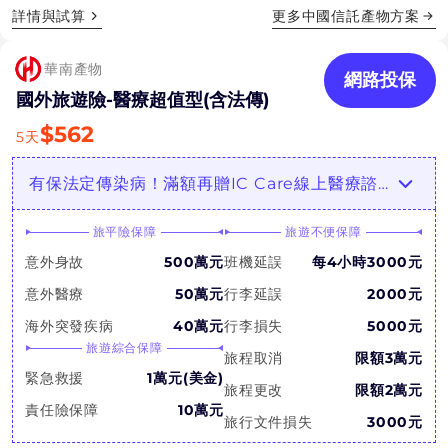
詳情與試算
更多
中國信託產物
方案
華南產物
網路投保
國外旅遊險-醫療超值型(含法傳)
$
562
5
天
有保法定傳染病！滿額再贈IC Care線上醫療諮詢！
旅平險保障
旅遊不便保障
意外身故
500萬元
班機延誤
每4小時3000元
意外醫療
50萬元
行李延誤
2000元
海外突發疾病
40萬元
行李損失
5000元
旅遊綜合保障
旅程取消
限額3萬元
緊急救援
1萬元(美金)
旅程更改
限額2萬元
責任險保障
10萬元
旅行文件損失
3000元