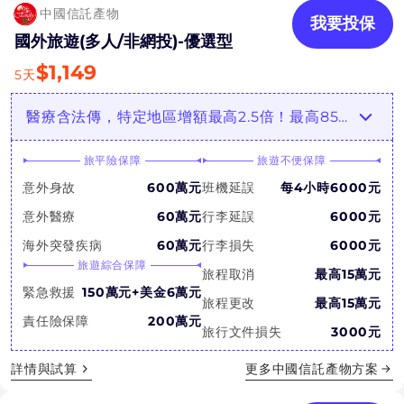
中國信託產物
我要投保
國外旅遊(多人/非網投)-優選型
$
1,149
5
天
醫療含法傳，特定地區增額最高2.5倍！最高85歲可保
旅平險保障
旅遊不便保障
意外身故
600萬元
班機延誤
每4小時6000元
意外醫療
60萬元
行李延誤
6000元
海外突發疾病
60萬元
行李損失
6000元
旅遊綜合保障
旅程取消
最高15萬元
緊急救援
150萬元+美金6萬元
旅程更改
最高15萬元
責任險保障
200萬元
旅行文件損失
3000元
詳情與試算
更多
中國信託產物
方案