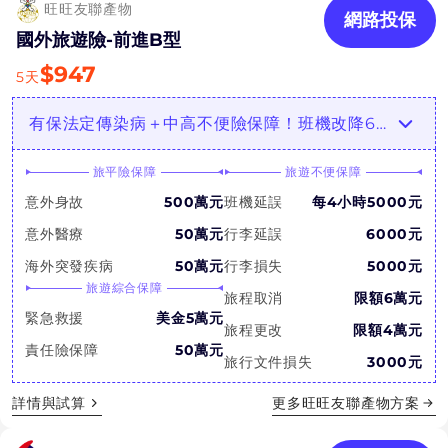
旺旺友聯產物
網路投保
國外旅遊險-前進B型
$
947
5
天
有保法定傳染病＋中高不便險保障！班機改降6千
旅平險保障
旅遊不便保障
意外身故
500萬元
班機延誤
每4小時5000元
意外醫療
50萬元
行李延誤
6000元
海外突發疾病
50萬元
行李損失
5000元
旅遊綜合保障
旅程取消
限額6萬元
緊急救援
美金5萬元
旅程更改
限額4萬元
責任險保障
50萬元
旅行文件損失
3000元
詳情與試算
更多
旺旺友聯產物
方案