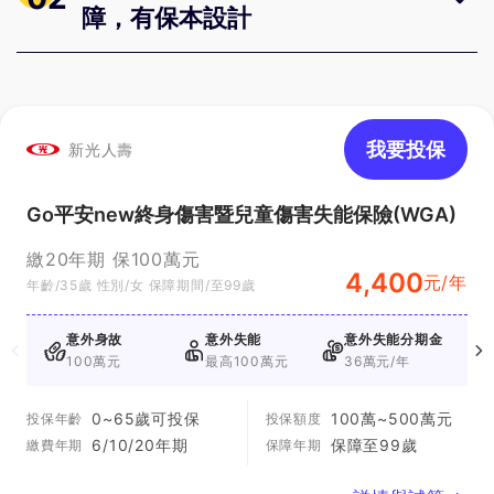
障，有保本設計
我要投保
新光人壽
Go平安new終身傷害暨兒童傷害失能保險(WGA)
繳20年期 保100萬元
4,400
元/年
年齡/35歲 性別/女 保障期間/至99歲
意外身故
意外失能
意外失能分期金
100萬元
最高100萬元
36萬元/年
0~65歲可投保
100萬~500萬元
投保年齡
投保額度
6/10/20年期
保障至99歲
繳費年期
保障年期