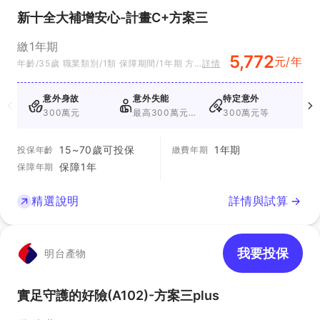
賠
新十全大補增安心-計畫C+方案三
程度理賠
理賠100%保額
方
(5%~100%)
繳1年期
式
5,772
元/年
年齡/35歲 職業類別/1類 保障期間/1年期 方
詳情
案別/方案三
意外身故
意外失能
特定意外
300萬元
最高300萬元
300萬元等
+最高200萬元
15~70歲可投保
1年期
投保年齡
繳費年期
保障1年
保障年期
精選說明
詳情與試算
我要投保
明台產物
實足守護的好險(A102)-方案三plus