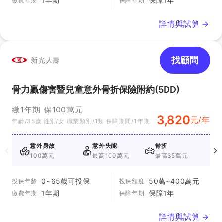
1年期
保障1年
繳費年期
保障年期
詳情與試算
找顧問
新光人壽
骨力贏傷害暨兒童意外骨折保險附約(5DD)
繳1年期 保100萬元
3,820
元/年
年齡/35歲 性別/女 職業類別/1類 保障期間/1年期
意外身故
意外失能
骨折
100萬元
最高100萬元
最高35萬元
0~65歲可投保
50萬~400萬元
投保年齡
投保額度
1年期
保障1年
繳費年期
保障年期
詳情與試算