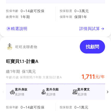
0~14歲可投保
0~3萬元
投保年齡
投保額度
1年期
保障1年
繳費年期
保障年期
精選說明
詳情與試算
找顧問
旺旺友聯產物
旺寶貝1.1-計畫A
繳1年期 保1萬元
1,711
元/年
年齡/0歲 保障期間/1年期 方案別/計畫A
意外身故
意外失能
意外實支
見詳情
見詳情
見詳情
0~14歲可投保
0~1萬元
投保年齡
投保額度