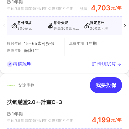
繳1年期
4,703
元/年
年齡/35歲 職業類別/1類 保障期間/1年期 方
詳情
案別/方案三plus
意外身故
意外失能
特定意外
300萬元
最高300萬元
300萬元等
1
+10萬元
15~65歲可投保
1年期
投保年齡
繳費年期
保障1年
保障年期
精選說明
詳情與試算
我要投保
安達產物
扶氣滿堂2.0+-計畫C+3
繳1年期
4,199
元/年
年齡/35歲 職業類別/1類 保障期間/1年期