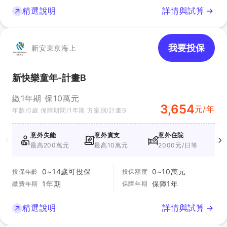
精選說明
詳情與試算
我要投保
新安東京海上
新快樂童年-計畫B
繳1年期 保10萬元
3,654
元/年
年齡/0歲 保障期間/1年期 方案別/計畫B
意外失能
意外實支
意外住院
最高200萬元
最高10萬元
2000元/日等
2
0~14歲可投保
0~10萬元
投保年齡
投保額度
1年期
保障1年
繳費年期
保障年期
精選說明
詳情與試算