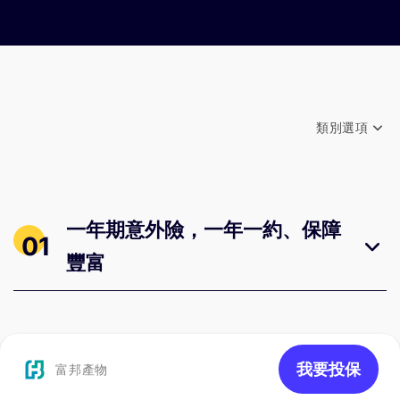
意外失能跟完全失能有什麼不一
需要搭配主約投保
樣？
意外失能
完全失能
類別選項
理
不限類別
賠
因意外所致的
因意外或疾病所致的
條
失能
失能
01 一年期意外險，一年一約、保障豐富
件
一年期意外險，一年一約、保障
01
02 終身意外險，定期繳費、終身保障，有保本設計
豐富
保
只保障完全失能(相當
障
一般是1-11級失
03 定期意外險，定期繳費、定期保障
於1級失能，只有微小
範
能
不同)
圍
04 意外險附約，需要搭配主約投保
我要投保
富邦產物
理
根據失能嚴重