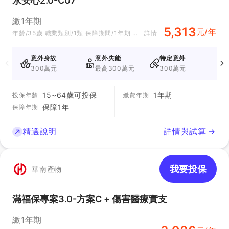
永安心2.0-C07
繳1年期
5,313
元/年
年齡/35歲 職業類別/1類 保障期間/1年期 方
詳情
案別/C07
意外身故
意外失能
特定意外
300萬元
最高300萬元
300萬元
15~64歲可投保
1年期
投保年齡
繳費年期
保障1年
保障年期
精選說明
詳情與試算
我要投保
華南產物
滿福保專案3.0-方案C + 傷害醫療實支
繳1年期