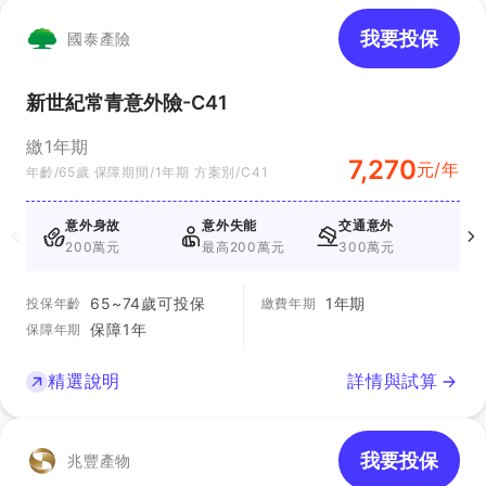
我要投保
國泰產險
新世紀常青意外險-C41
繳1年期
7,270
元/年
年齡/65歲 保障期間/1年期 方案別/C41
意外身故
意外失能
交通意外
200萬元
最高200萬元
300萬元
2
65~74歲可投保
1年期
投保年齡
繳費年期
保障1年
保障年期
精選說明
詳情與試算
我要投保
兆豐產物