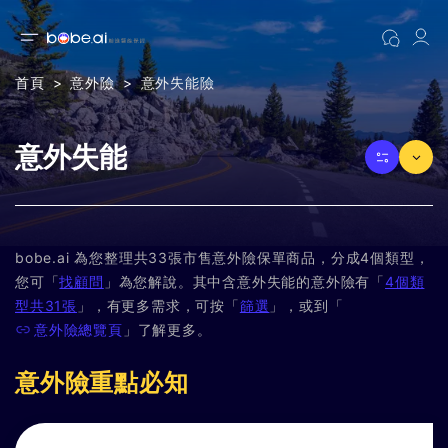
首頁
意外險
意外失能險
意外失能
bobe.ai 為您整理共33張市售意外險保單商品，分成4個類型，
您可「
找顧問
」為您解說。其中含意外失能的意外險有「
4個類
型共31張
」，有更多需求，可按「
篩選
」，或到「
意外險總覽頁
」了解更多。
意外險重點必知