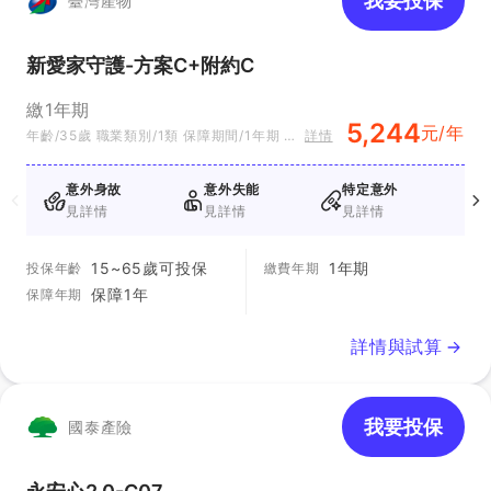
我要投保
臺灣產物
新愛家守護-方案C+附約C
繳1年期
5,244
元/年
年齡/35歲 職業類別/1類 保障期間/1年期 方
詳情
案別/方案C
意外身故
意外失能
特定意外
見詳情
見詳情
見詳情
15~65歲可投保
1年期
投保年齡
繳費年期
保障1年
保障年期
詳情與試算
我要投保
國泰產險