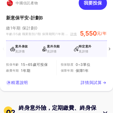
我要投保
中國信託產物
新意保平安-計劃B
繳1年期 保計劃0
5,550
元/年
年齡/35歲 職業類別/1類 保障期間/1年期 方
詳情
案別/B
意外身故
意外失能
特定意外
見詳情
見詳情
見詳情
15~65歲可投保
0~3單位
投保年齡
投保額度
1年期
保障1年
繳費年期
保障年期
精選說明
詳情與試算
終身意外險，定期繳費、終身保
02