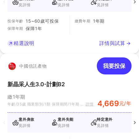
見詳情
見詳情
見詳情
15~60歲可投保
1年期
投保年齡
繳費年期
保障1年
保障年期
精選說明
詳情與試算
我要投保
中國信託產物
新晶采人生3.0-計劃B2
繳1年期
4,669
元/年
年齡/35歲 職業類別/1類 保障期間/1年期 方
詳情
案別/B2
意外身故
意外失能
特定意外
見詳情
見詳情
見詳情