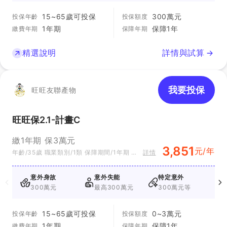
15~65歲可投保
300萬元
投保年齡
投保額度
1年期
保障1年
繳費年期
保障年期
精選說明
詳情與試算
我要投保
旺旺友聯產物
旺旺保2.1-計畫C
繳1年期 保3萬元
3,851
元/年
年齡/35歲 職業類別/1類 保障期間/1年期 方
詳情
案別/計畫C
意外身故
意外失能
特定意外
300萬元
最高300萬元
300萬元等
1
15~65歲可投保
0~3萬元
投保年齡
投保額度
1年期
保障1年
繳費年期
保障年期