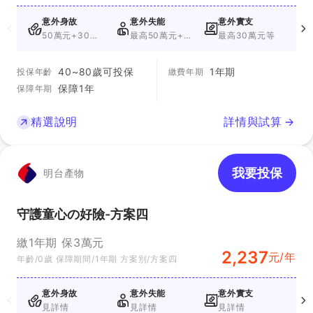
意外身故
意外失能
意外實支
50萬元+30萬
最高50萬元+最
最高30萬元等
5
元
高30萬元
40~80歲可投保
1年期
投保年齡
繳費年期
保障1年
保障年期
精選說明
詳情與試算
我要投保
明台產物
守護童心の好險-方案四
繳1年期 保3萬元
2,237
元/年
年齡/0歲 保障期間/1年期 方案別/方案四
意外身故
意外失能
意外實支
見詳情
見詳情
見詳情