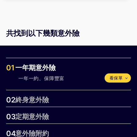
安達產物扶氣滿堂2.0+
：除了意外失能保
險金外，還提供1~6級失能生活補助
兆豐產物幸福有兆
：除了意外失能保險金
外，還提供特定失能生活扶助保險金
共找到以下幾類意外險
臺灣產物新愛家守護
：除了意外失能保險
金外，還提供重大傷害失能增額保險金
01
意外失能狀況有哪些？
一年期意外險
一年一約、保障豐富
看保單
常見由意外導致的失能，多半是上肢、下肢、軀
幹的機能障害。如雙手十指永久失去機能 (第5級
02
終身意外險
失能)，一隻腳五根腳趾頭永久喪失機能 (第9級
失能) 等狀況。
定期繳費、終身保障
03
定期意外險
定期繳費、定期保障
04
意外險附約