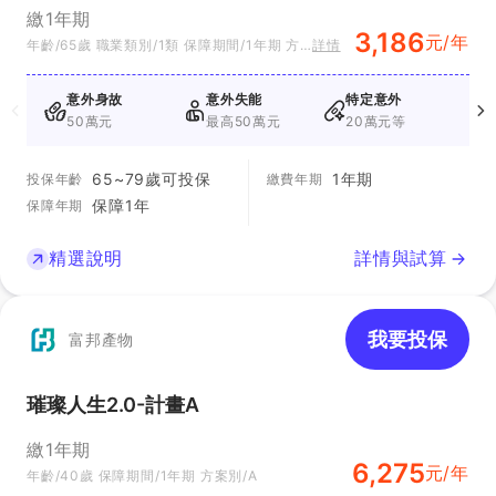
繳1年期
3,186
元/年
年齡/65歲 職業類別/1類 保障期間/1年期 方
詳情
案別/計畫A
意外身故
意外失能
特定意外
50萬元
最高50萬元
20萬元等
65~79歲可投保
1年期
投保年齡
繳費年期
保障1年
保障年期
精選說明
詳情與試算
我要投保
富邦產物
璀璨人生2.0-計畫A
繳1年期
6,275
元/年
年齡/40歲 保障期間/1年期 方案別/A