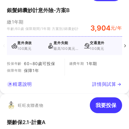
銀髮錦囊妙計意外險-方案B
繳1年期
3,904
元/年
年齡/60歲 保障期間/1年期 方案別/錦囊妙計
意外身故
意外失能
交通意外
100萬元
最高100萬元
100萬元
+最高100萬元
60~80歲可投保
1年期
投保年齡
繳費年期
保障1年
保障年期
精選說明
詳情與試算
我要投保
旺旺友聯產物
樂齡保2.1-計畫A