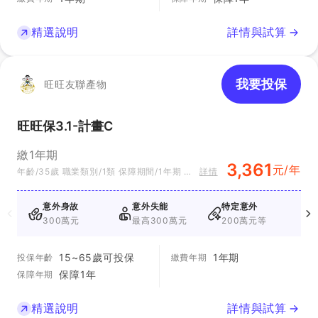
精選說明
詳情與試算
我要投保
旺旺友聯產物
旺旺保3.1-計畫C
繳1年期
3,361
元/年
年齡/35歲 職業類別/1類 保障期間/1年期 方
詳情
案別/計畫Ｃ
意外身故
意外失能
特定意外
300萬元
最高300萬元
200萬元等
15~65歲可投保
1年期
投保年齡
繳費年期
保障1年
保障年期
精選說明
詳情與試算