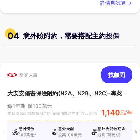
詳情與試算
04
意外險附約，需要搭配主約投保
找顧問
新光人壽
大安安傷害保險附約(N2A、N2B、N2C)-專案一
繳1年期 保100萬元
1,140
元/年
年齡/35歲 職業類別/1類 保障期間/1年期 方案
詳情
別/專案一
意外身故
意外失能
意外失能分期金
100萬元*
最高100萬元
最高1萬元/月
1