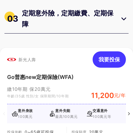
定期意外險，定期繳費、定期保
03
障
我要投保
新光人壽
Go普惠new定期保險(WFA)
繳10年期 保20萬元
11,200
元/年
年齡/35歲 性別/女 保障期間/10年期
意外身故
意外失能
交通意外
100萬元
最高100萬元
100萬元等
2
0~65歲可投保
20萬元
投保年齡
投保額度