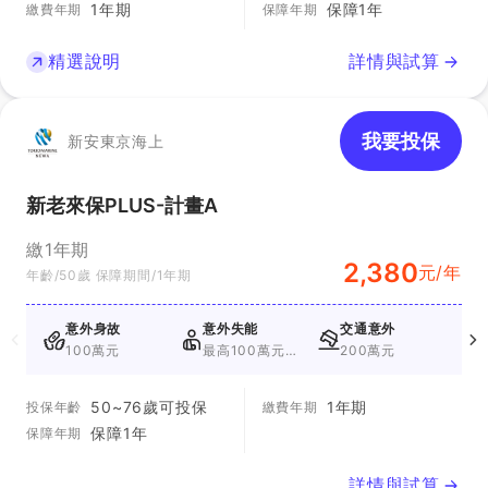
1年期
保障1年
繳費年期
保障年期
精選說明
詳情與試算
我要投保
新安東京海上
新老來保PLUS-計畫A
繳1年期
2,380
元/年
年齡/50歲 保障期間/1年期
意外身故
意外失能
交通意外
100萬元
最高100萬元
200萬元
2
+最高10萬元
50~76歲可投保
1年期
投保年齡
繳費年期
保障1年
保障年期
詳情與試算