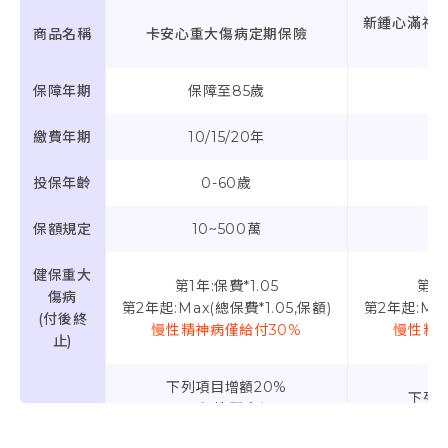
新鍾心滿福重
商品名稱
卡安心重大傷病定期保險
保障年期
保障至85歲
保
繳費年期
10/15/20年
投保年齡
0-60歲
保額規定
10~500萬
1
健保重大
第1年:保費*1.05
第1年
傷病
第2年起:Max(總保費*1.05,保額)
第2年起:Max
(付後終
慢性精神病僅給付30%
慢性精神
止)
下列項目增額20%
下列
(4)慢性腎衰竭
(4
(9)重大燒燙傷
(9