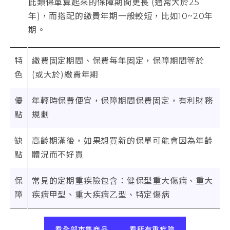
此類保單算起來的保障期間更長 (通常大於25
年)，而搭配的繳費年期一般較短，比如10~20年
期。
特
繳費固定期間、保費每年固定，保障期間等於
色
(或大於)繳費年期
優
年輕時保費便宜，保障期間保費固定，有利財務
點
規劃
缺
高齡期滿後，如果想買新的保單可能會因為年齡
點
體況而不好買
保
常見的定期重疾險包含：健保型重大傷病、重大
障
疾病甲型、重大疾病乙型、特定傷病
看全部市售商品
看所有重疾險