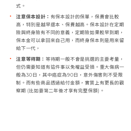
式。
保100萬/20年期
保10
參考保費
0歲 22,700元
0歲
注意保本設計：
有保本設計的保單，保費會比較
(女性)
30歲 38,100元
30歲
高，特別是越早還本、保費越高。保本設計在定期
40歲 45,900元
40歲
險與終身險有不同的意義，定期險如果較早到期，
保本金可以拿回來自己用，而終身保本則是用來留
重點整理
保障範圍大
保
給下一代，
商品詳情
注意等待期：
等待期一般不會是挑選的主要考量，
但仍需要知道有這件事以免權益受損。重大傷病一
般為30日，其中癌症為90日，意外傷害則不受限
制。而有些商品透過給付金額，實質上有更長的觀
察期 (比如要第二年後才享有完整保額)。