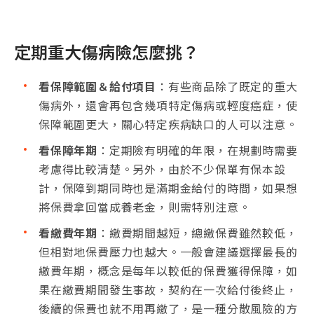
加碼增額
(10)器官移植
(1
12)重大創傷
(1
(16)重症肌無力症
(18
定期重大傷病險怎麼挑？
18)脊髓病變身障
下列項目給付同重大傷病:
看保障範圍＆給付項目
：有些商品除了既定的重大
下列項目
急性心肌梗塞
重大疾病
急
傷病外，還會再包含幾項特定傷病或輕度癌症，使
冠狀動脈繞道手術
(付後終
主動脈
保障範圍更大，關心特定疾病缺口的人可以注意。
嚴重原發性肺動脈高血壓
止)
心臟
主動脈外科置換手術
看保障年期
：定期險有明確的年限，在規劃時需要
冠狀
心臟瓣膜開心手術
考慮得比較清楚。另外，由於不少保單有保本設
計，保障到期同時也是滿期金給付的時間，如果想
保本設計
(付後終
有
將保費拿回當成養老金，則需特別注意。
止)
看繳費年期
：繳費期間越短，總繳保費雖然較低，
但相對地保費壓力也越大。一般會建議選擇最長的
保100萬/20年期
保10
參考保費
0歲 24,100元
0歲
繳費年期，概念是每年以較低的保費獲得保障，如
(男性)
30歲 39,600元
30歲
果在繳費期間發生事故，契約在一次給付後終止，
40歲 47,700元
40歲
後續的保費也就不用再繳了，是一種分散風險的方