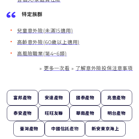
特定族群
兒童意外險(未滿15適用)
高齡意外險(60歲以上適用)
高風險職業(第4~6類)
»
更多一次看
»
了解意外險投保注意事項
富邦產物
安達產物
國泰產物
兆豐產物
泰安產物
旺旺友聯
華南產物
明台產物
臺灣產物
中國信託
產物
新安東京海上