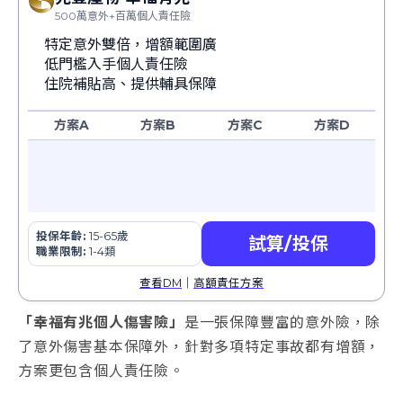
500萬意外+百萬個人責任險
特定意外雙倍，增額範圍廣
低門檻入手個人責任險
住院補貼高、提供輔具保障
方案A
方案B
方案C
方案D
投保年齡:
15-65歲
試算/投保
職業限制:
1-4類
查看DM
｜
高額責任方案
「
幸福有兆個人傷害險
」
是一張保障豐富的意外險，除
了意外傷害基本保障外，針對多項特定事故都有增額，
方案更包含個人責任險。