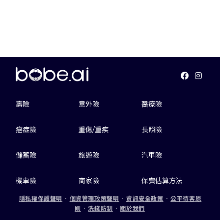
壽險
意外險
醫療險
癌症險
重傷/重疾
長照險
儲蓄險
旅遊險
汽車險
機車險
商家險
保費估算方法
隱私權保護聲明
．
個資管理政策聲明
．
資訊安全政策
．
公平待客原
則
．
洗錢防制
．
關於我們