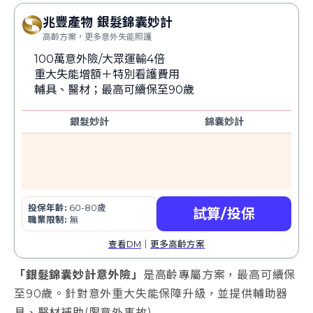
兆豐產物 銀髮錦囊妙計
高齡方案，更多意外失能照護
100萬意外險/大眾運輸4倍
重大失能增額＋特別看護費用
輔具、醫材；最高可續保至90歲
銀髮妙計
錦囊妙計
投保年齡:
60-80歲
試算/投保
職業限制:
無
查看DM
｜
更多高齡方案
「
銀髮錦囊妙計意外險
」
是高齡專屬方案，最高可續保
至90歲。針對意外重大失能保障升級，並提供輔助器
具、醫材補助(限意外事故)