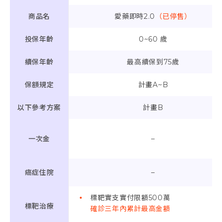
商品名
愛藥即時2.0
（已停售）
投保年齡
0~60 歲
續保年齡
最高續保到75歲
保額規定
計畫A~B
以下參考方案
計畫B
一次金
–
癌症住院
–
標靶實支實付限額500萬
標靶治療
確診三年內累計最高金額