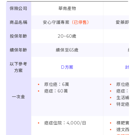
保險公司
華南產物
富
商品名稱
安心守護專案
（已停售）
愛藥即時2
投保年齡
20~60歲
0
續保年齡
續保至65歲
續
以下參考
D方案
計畫
方案
原位癌：6萬
原位癌：
癌症：60萬
癌症：5
一次金
生活補助：
特定癌症
癌症住院：4,000/日
標靶實支
達文西實