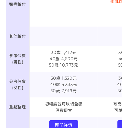
指確診3
醫療給付
其他給付
30歲 1,412元
30歲
參考保費
40歲 4,600元
40歲
(男性)
50歲 10,773元
50歲
30歲 1,530元
30歲
參考保費
40歲 4,333元
40歲 
(女性)
50歲 7,919元
50歲
初輕度就可以領全額
有高額
重點整理
保費便宜
可單買
商品詳情
商