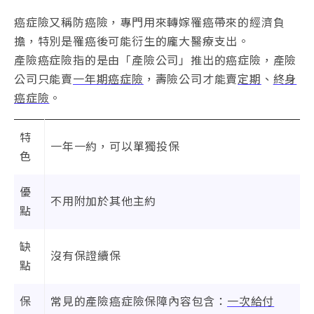
癌症險又稱防癌險，專門用來轉嫁罹癌帶來的經濟負
擔，特別是罹癌後可能衍生的龐大醫療支出。
產險癌症險指的是由「產險公司」推出的癌症險，產險
公司只能賣
一年期癌症險
，壽險公司才能賣
定期
、
終身
癌症險
。
特
一年一約，可以單獨投保
色
優
不用附加於其他主約
點
缺
沒有保證續保
點
保
常見的產險癌症險保障內容包含：
一次給付