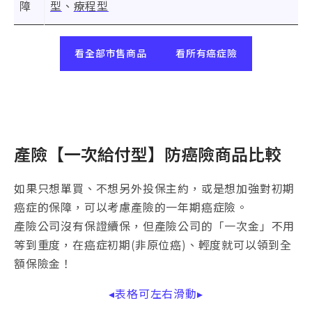
障
型
、
療程型
看全部市售商品
看所有癌症險
產險【一次給付型】防癌險商品比較
如果只想單買、不想另外投保主約，或是想加強對初期
癌症的保障，可以考慮產險的一年期癌症險。
產險公司沒有保證續保，但產險公司的「一次金」不用
等到重度，在癌症初期(非原位癌)、輕度就可以領到全
額保險金！
◂表格可左右滑動▸