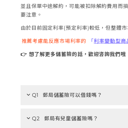
並且保單中途解約，可能被扣除解約費用而
要注意。
由於目前固定利率(預定利率)較低，但整體
推薦考慮能反應市場利率的
「
利率變動型商
👉 想了解更多儲蓄險的話，歡迎咨詢我們哦
Q1
郵局儲蓄險可以借錢嗎？
Q2
郵局有兒童儲蓄險嗎？