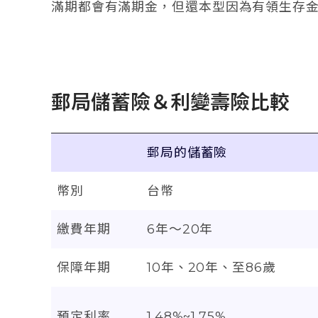
滿期都會有滿期金，但還本型因為有領生存
郵局儲蓄險＆利變壽險比較
郵局的儲蓄險
幣別
台幣
繳費年期
6年～20年
保障年期
10年、20年、至86歲
預定利率
1.48%~1.75%