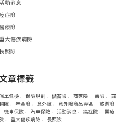
活動消息
癌症險
醫療險
重大傷疾病險
長照險
文章標籤
保單健檢
保險規劃
儲蓄險
商家險
壽險
寵
物險
年金險
意外險
意外險商品專區
旅遊險
機車保險
汽車保險
活動消息
癌症險
醫療
險
重大傷疾病險
長照險