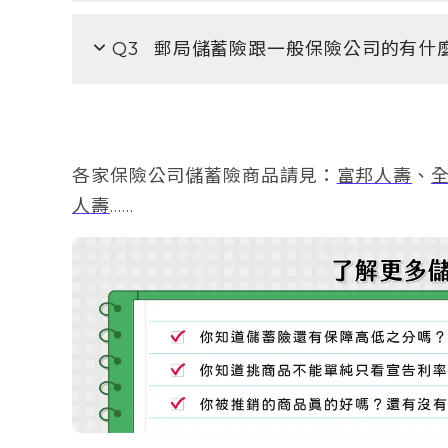
Q3
郵局儲蓄險跟一般保險公司的有什
各家保險公司儲蓄險商品請見：
富邦人壽
、
人壽
……