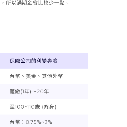
金，所以滿期金會比較少一點。
保險公司的利變壽險
台幣、美金、其他外幣
躉繳(1年)～20年
至100~110歲 (終身)
台幣：0.75%~2%